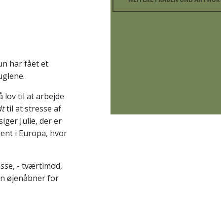
un har fået et
uglene.
 lov til at arbejde
t
til at stresse af
ger Julie, der er
ent i Europa, hvor
sse, - tværtimod,
en øjenåbner for