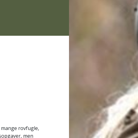
e mange rovfugle,
dsopgaver, men