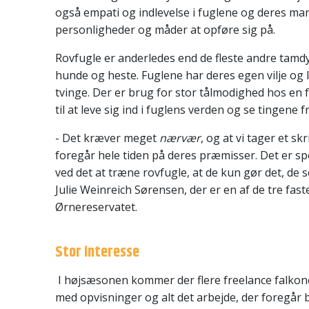
også empati og indlevelse i fuglene og deres man
personligheder og måder at opføre sig på.
Rovfugle er anderledes end de fleste andre tamd
hunde og heste. Fuglene har deres egen vilje og l
tvinge. Der er brug for stor tålmodighed hos en
til at leve sig ind i fuglens verden og se tingene 
- Det kræver meget
nærvær
, og at vi tager et sk
foregår hele tiden på deres præmisser. Det er spe
ved det at træne rovfugle, at de kun gør det, de se
Julie Weinreich Sørensen, der er en af de tre fast
Ørnereservatet.
Stor interesse
I højsæsonen kommer der flere freelance falkoner
med opvisninger og alt det arbejde, der foregår b