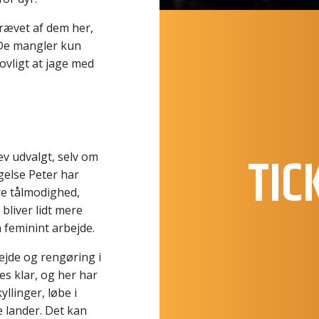
krævet af dem her,
. De mangler kun
lovligt at jage med
TIC
lev udvalgt, selv om
gelse Peter har
e tålmodighed,
bliver lidt mere
 feminint arbejde.
jde og rengøring i
es klar, og her har
llinger, løbe i
 lander. Det kan