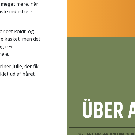
r meget mere, når
aste mønstre er
ar det koldt, og
ge kasket, men det
og rev
hale.
riner Julie, der fik
klet ud af håret.
ÜBER 
WEITERE FRAGEN UND ANTWOR