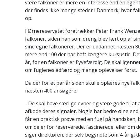
være falkoner er mere en interesse end en egent
der findes ikke mange steder i Danmark, hvor fal
op.
I Ørnereservatet foretrækker Peter Frank Wenzel
falkoner, siden han som dreng blev lært op af sin
sine egne falkonerer. Der er uddannet næsten 80
mere end 100 der har haft længere kursustid. D
år, før en falkoner er flyvefærdig. De skal igenne
om fuglenes adfærd og mange oplevelser først.
Da der for et par år siden skulle oplæres nye fal
næsten 400 ansøgere.
- De skal have særlige evner og være gode til at
afkode deres signaler. Nogle har bedre øjne end
får en praktisk prøve med en fugl på handsken, bl
om de er for reserverede, fascinerede, eller om de
siger direktøren, der selv begyndte som 4-årig, 