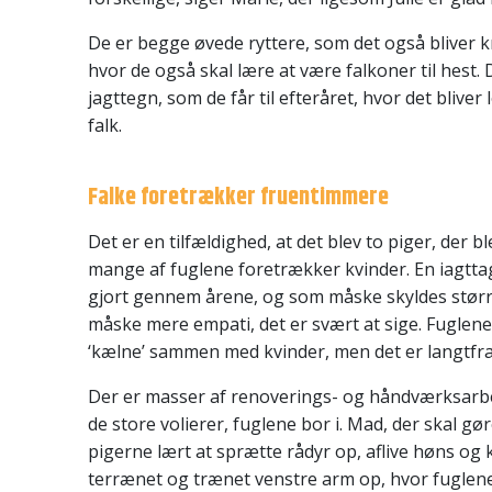
De er begge øvede ryttere, som det også bliver 
hvor de også skal lære at være falkoner til hest
jagttegn, som de får til efteråret, hvor det bliver 
falk.
Falke foretrækker fruentimmere
Det er en tilfældighed, at det blev to piger, der b
mange af fuglene foretrækker kvinder. En iagtta
gjort gennem årene, og som måske skyldes størr
måske mere empati, det er svært at sige. Fuglene 
‘kælne’ sammen med kvinder, men det er langtfra
Der er masser af renoverings- og håndværksarbe
de store volierer, fuglene bor i. Mad, der skal gør
pigerne lært at sprætte rådyr op, aflive høns og ky
terrænet og trænet venstre arm op, hvor fuglene