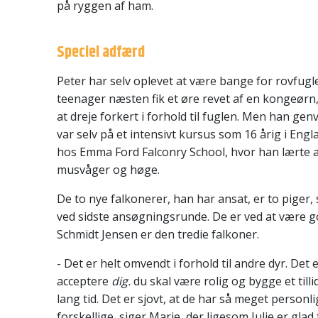
på ryggen af ham.
Speciel adfærd
Peter har selv oplevet at være bange for rovfugl
teenager næsten fik et øre revet af en kongeørn,
at dreje forkert i forhold til fuglen. Men han genva
var selv på et intensivt kursus som 16 årig i Eng
hos Emma Ford Falconry School, hvor han lærte 
musvåger og høge.
De to nye falkonerer, han har ansat, er to piger,
ved sidste ansøgningsrunde. De er ved at være g
Schmidt Jensen er den tredie falkoner.
- Det er helt omvendt i forhold til andre dyr. Det 
acceptere
dig.
du skal være rolig og bygge et till
lang tid. Det er sjovt, at de har så meget personl
forskellige, siger Marie, der ligesom Julie er glad 