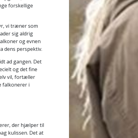
ge forskellige
yr, vi træner som
ader sig aldrig
 falkoner og evnen
fra dens perspektiv.
ridt ad gangen. Det
cielt og det fine
lv vil, fortæller
e falkonerer i
er, der hjælper til
ag kulissen. Det at