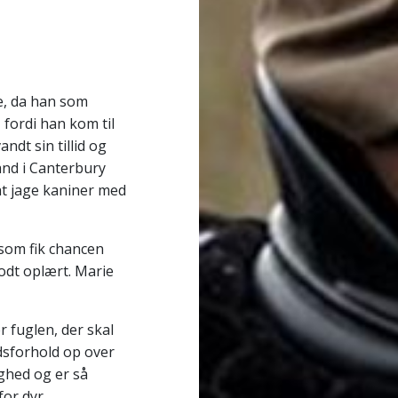
e, da han som
 fordi han kom til
ndt sin tillid og
land i Canterbury
at jage kaniner med
 som fik chancen
odt oplært. Marie
er fuglen, der skal
idsforhold op over
ighed og er så
for dyr.