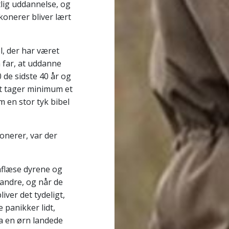
lig uddannelse, og
konerer bliver lært
, der har været
 far, at uddanne
 de sidste 40 år og
et tager minimum et
m en stor tyk bibel
konerer, var der
 aflæse dyrene og
 andre, og når de
iver det tydeligt,
 panikker lidt,
da en ørn landede