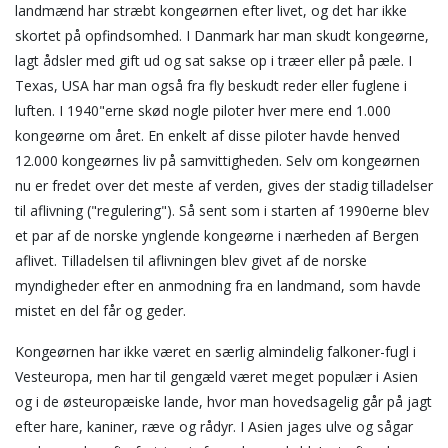
landmænd har stræbt kongeørnen efter livet, og det har ikke
skortet på opfindsomhed. I Danmark har man skudt kongeørne,
lagt ådsler med gift ud og sat sakse op i træer eller på pæle. I
Texas, USA har man også fra fly beskudt reder eller fuglene i
luften. I 1940"erne skød nogle piloter hver mere end 1.000
kongeørne om året. En enkelt af disse piloter havde henved
12.000 kongeørnes liv på samvittigheden. Selv om kongeørnen
nu er fredet over det meste af verden, gives der stadig tilladelser
til aflivning ("regulering"). Så sent som i starten af 1990erne blev
et par af de norske ynglende kongeørne i nærheden af Bergen
aflivet. Tilladelsen til aflivningen blev givet af de norske
myndigheder efter en anmodning fra en landmand, som havde
mistet en del får og geder.
Kongeørnen har ikke været en særlig almindelig falkoner-fugl i
Vesteuropa, men har til gengæld været meget populær i Asien
og i de østeuropæiske lande, hvor man hovedsagelig går på jagt
efter hare, kaniner, ræve og rådyr. I Asien jages ulve og sågar