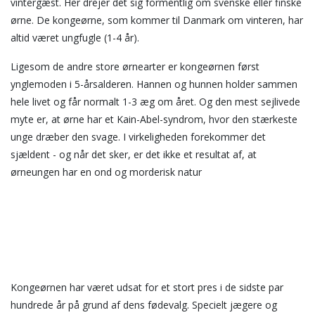
vintergæst. Her drejer det sig formentlig om svenske eller finske
ørne. De kongeørne, som kommer til Danmark om vinteren, har
altid været ungfugle (1-4 år).
Ligesom de andre store ørnearter er kongeørnen først
ynglemoden i 5-årsalderen. Hannen og hunnen holder sammen
hele livet og får normalt 1-3 æg om året. Og den mest sejlivede
myte er, at ørne har et Kain-Abel-syndrom, hvor den stærkeste
unge dræber den svage. I virkeligheden forekommer det
sjældent - og når det sker, er det ikke et resultat af, at
ørneungen har en ond og morderisk natur
Kongeørnen har været udsat for et stort pres i de sidste par
hundrede år på grund af dens fødevalg. Specielt jægere og