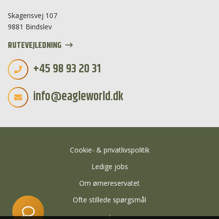
Skagensvej 107
Start en ny samtale
9881 Bindslev
Har du et spørgsmål? Start en ny samtale
RUTEVEJLEDNING
Åbningstider
+45 98 93 20 31
Kontaktinformation
info@eagleworld.dk
Billetkøb
Priser
Særlige åbningstider
Adresse
Cookie- & privatlivspolitik
Ledige jobs
Om ørnereservatet
Ofte stillede spørgsmål
: