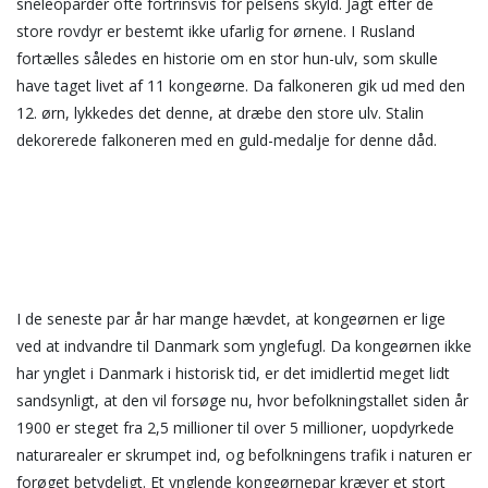
sneleoparder ofte fortrinsvis for pelsens skyld. Jagt efter de
store rovdyr er bestemt ikke ufarlig for ørnene. I Rusland
fortælles således en historie om en stor hun-ulv, som skulle
have taget livet af 11 kongeørne. Da falkoneren gik ud med den
12. ørn, lykkedes det denne, at dræbe den store ulv. Stalin
dekorerede falkoneren med en guld-medalje for denne dåd.
I de seneste par år har mange hævdet, at kongeørnen er lige
ved at indvandre til Danmark som ynglefugl. Da kongeørnen ikke
har ynglet i Danmark i historisk tid, er det imidlertid meget lidt
sandsynligt, at den vil forsøge nu, hvor befolkningstallet siden år
1900 er steget fra 2,5 millioner til over 5 millioner, uopdyrkede
naturarealer er skrumpet ind, og befolkningens trafik i naturen er
forøget betydeligt. Et ynglende kongeørnepar kræver et stort