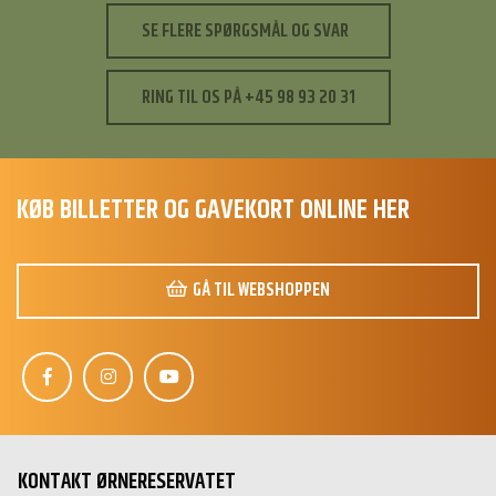
SE FLERE SPØRGSMÅL OG SVAR
RING TIL OS PÅ +45 98 93 20 31
KØB BILLETTER OG GAVEKORT ONLINE HER
GÅ TIL WEBSHOPPEN
S
Hej 👋
KONTAKT ØRNERESERVATET
Hvordan kan vi hjælpe?