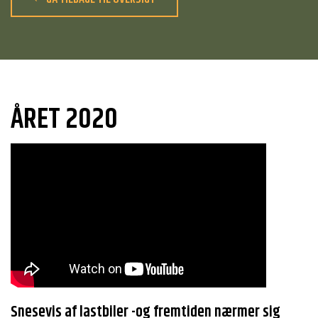
ÅRET 2020
Snesevis af lastbiler -og fremtiden nærmer sig