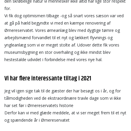
den skrøbelige natur vi mennesker ikke altid har lige stor respekt
for.
Vi fik dog optimismen tilbage -og så snart vores sæson var ved
at gå på hæld begyndte vi med en kæmpe renovering af
Ørnereservatet. Vores ørneanlæg blev med dygtige tømre og
arbejdsmænd forvandlet til et nyt og lækkert flyvnings og
yngleanlæg som vi er meget stolte af. Udover dette fik vores
museumsbygning en stor overhaling og ikke mindst blev
hestestalde udvidet i forbindelse med vores nye hal.
Vi har flere interessante tiltag i 2021
Jeg vil igen sige tak til de gæster der har besøgt os i år, og for
tålmodigheden ved de ekstraordinære travle dage som vi ikke
har set før i Ørnereservatets historie
Derfor kan vi med glæde meddele, at vi ser meget frem til et nyt
og spændende år i Ørnereservatet