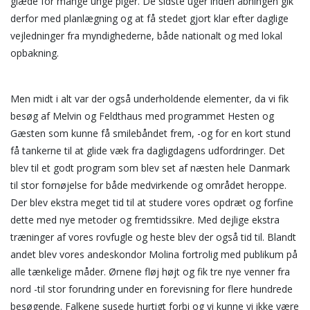
glæde for mange unge piger. De sidste uger inden åbningen gik
derfor med planlægning og at få stedet gjort klar efter daglige
vejledninger fra myndighederne, både nationalt og med lokal
opbakning.
Men midt i alt var der også underholdende elementer, da vi fik
besøg af Melvin og Feldthaus med programmet Hesten og
Gæsten som kunne få smilebåndet frem, -og for en kort stund
få tankerne til at glide væk fra dagligdagens udfordringer. Det
blev til et godt program som blev set af næsten hele Danmark
til stor fornøjelse for både medvirkende og området heroppe.
Der blev ekstra meget tid til at studere vores opdræt og forfine
dette med nye metoder og fremtidssikre. Med dejlige ekstra
træninger af vores rovfugle og heste blev der også tid til. Blandt
andet blev vores andeskondor Molina fortrolig med publikum på
alle tænkelige måder. Ørnene fløj højt og fik tre nye venner fra
nord -til stor forundring under en forevisning for flere hundrede
besøgende. Falkene susede hurtigt forbi og vi kunne vi ikke være