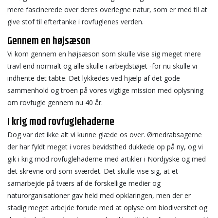
mere fascinerede over deres overlegne natur, som er med til at
give stof til eftertanke i rovfuglenes verden.
Gennem en højsæson
Vi kom gennem en højsæson som skulle vise sig meget mere
travl end normalt og alle skulle i arbejdstøjet -for nu skulle vi
indhente det tabte. Det lykkedes ved hjælp af det gode
sammenhold og troen på vores vigtige mission med oplysning
om rovfugle gennem nu 40 år.
I krig mod rovfuglehaderne
Dog var det ikke alt vi kunne glæde os over. Ørnedrabsagerne
der har fyldt meget i vores bevidsthed dukkede op på ny, og vi
gik i krig mod rovfuglehaderne med artikler i Nordjyske og med
det skrevne ord som sværdet. Det skulle vise sig, at et
samarbejde på tværs af de forskellige medier og
naturorganisationer gav held med opklaringen, men der er
stadig meget arbejde forude med at oplyse om biodiversitet og