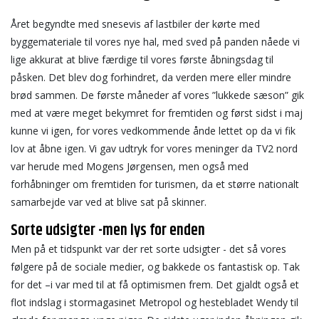
Året begyndte med snesevis af lastbiler der kørte med
byggemateriale til vores nye hal, med sved på panden nåede vi
lige akkurat at blive færdige til vores første åbningsdag til
påsken. Det blev dog forhindret, da verden mere eller mindre
brød sammen. De første måneder af vores ”lukkede sæson” gik
med at være meget bekymret for fremtiden og først sidst i maj
kunne vi igen, for vores vedkommende ånde lettet op da vi fik
lov at åbne igen. Vi gav udtryk for vores meninger da TV2 nord
var herude med Mogens Jørgensen, men også med
forhåbninger om fremtiden for turismen, da et større nationalt
samarbejde var ved at blive sat på skinner.
Sorte udsigter -men lys for enden
Men på et tidspunkt var der ret sorte udsigter - det så vores
følgere på de sociale medier, og bakkede os fantastisk op. Tak
for det –i var med til at få optimismen frem. Det gjaldt også et
flot indslag i stormagasinet Metropol og hestebladet Wendy til