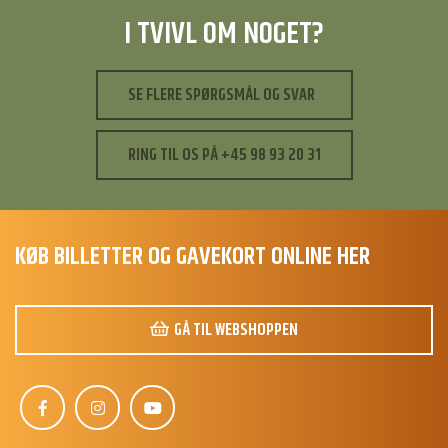
I TVIVL OM NOGET?
SE FLERE SPØRGSMÅL OG SVAR
RING TIL OS PÅ +45 98 93 20 31
KØB BILLETTER OG GAVEKORT ONLINE HER
GÅ TIL WEBSHOPPEN
S