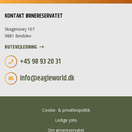
Hej 👋
KONTAKT ØRNERESERVATET
Hvordan kan vi hjælpe?
Skagensvej 107
Start en ny samtale
9881 Bindslev
Har du et spørgsmål? Start en ny samtale
RUTEVEJLEDNING
Åbningstider
+45 98 93 20 31
Kontaktinformation
info@eagleworld.dk
Billetkøb
Priser
Særlige åbningstider
Adresse
Cookie- & privatlivspolitik
Ledige jobs
Om ørnereservatet