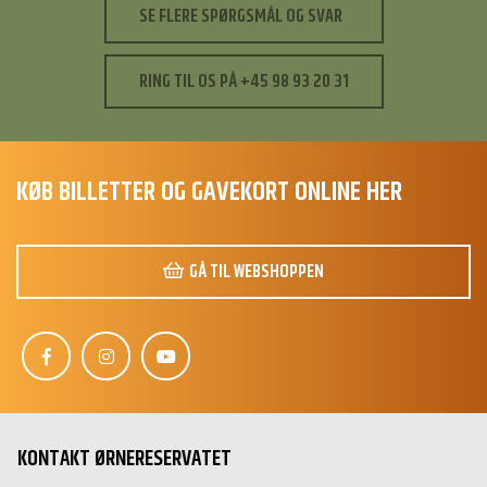
SE FLERE SPØRGSMÅL OG SVAR
RING TIL OS PÅ +45 98 93 20 31
KØB BILLETTER OG GAVEKORT ONLINE HER
GÅ TIL WEBSHOPPEN
S
Hej 👋
KONTAKT ØRNERESERVATET
Hvordan kan vi hjælpe?