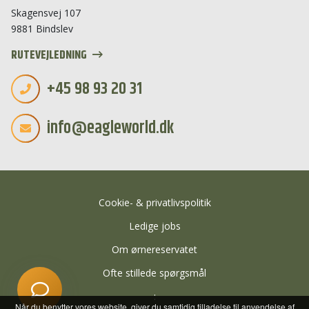
Skagensvej 107
Start en ny samtale
9881 Bindslev
Har du et spørgsmål? Start en ny samtale
RUTEVEJLEDNING
Åbningstider
+45 98 93 20 31
Kontaktinformation
info@eagleworld.dk
Billetkøb
Priser
Særlige åbningstider
Adresse
Cookie- & privatlivspolitik
Ledige jobs
Om ørnereservatet
Ofte stillede spørgsmål
:
Når du benytter vores website, giver du samtidig tilladelse til anvendelse af