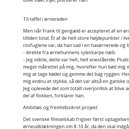
Til taffel i ørnereden
Men når Frank til gengæld er accepteret af en ør
tilliden total. Ét af de helt store højdepunkter i li
rovfuglene var, da han sad i en havørnerede og b
- direkte fra ørnehunnens syleskarpe næb.
- Jeg vidste, dette var helt, helt enestående. Plu
meget målrettet på mig, hvorefter hun bød mig 
mig at tage kødet og gemme det bag ryggen. Her
mig endnu et stykke, så det var altså en ganske o
Jeg oplevede det som totalt overjordisk at blive 
del af flokken, forklarer han.
Ambitiøs og fremtidssikret projekt
Det svenske filmselskab frigiver først optagelsen
ørneudklækningen om 8-10 år, da den skal indgå 