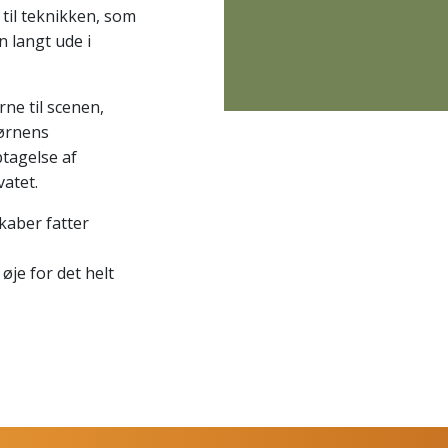
til teknikken, som
 langt ude i
rne til scenen,
vørnens
ptagelse af
atet.
kaber fatter
øje for det helt