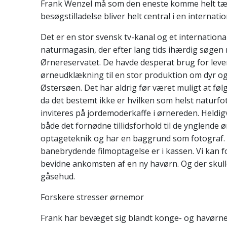
Frank Wenzel må som den eneste komme helt tæ
besøgstilladelse bliver helt central i en internati
Det er en stor svensk tv-kanal og et internation
naturmagasin, der efter lang tids ihærdig søgen 
Ørnereservatet. De havde desperat brug for leven
ørneudklækning til en stor produktion om dyr 
Østersøen. Det har aldrig før været muligt at fø
da det bestemt ikke er hvilken som helst naturfo
inviteres på jordemoderkaffe i ørnereden. Heldig
både det fornødne tillidsforhold til de ynglende 
optageteknik og har en baggrund som fotograf. 
banebrydende filmoptagelse er i kassen. Vi kan f
bevidne ankomsten af en ny havørn. Og der skull
gåsehud.
Forskere stresser ørnemor
Frank har bevæget sig blandt konge- og havørne i