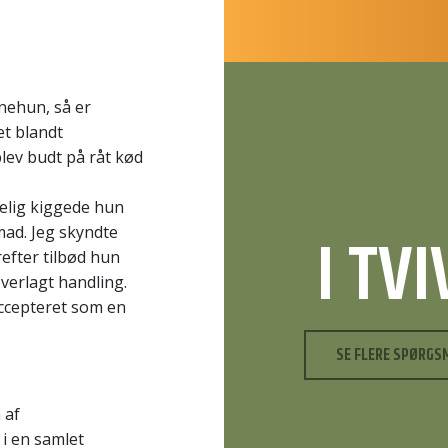
nehun, så er
vet blandt
lev budt på råt kød
dselig kiggede hun
I TV
mad. Jeg skyndte
efter tilbød hun
verlagt handling.
accepteret som en
SE FLERE SPØRGS
 af
i en samlet