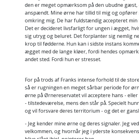
den er meget opmærksom på den ubudne gæst, o
anspændt. Mine ørne har tillid til mig og opfører 
omkring mig. De har fuldstændig accepteret min 
Det er decideret livsfarligt for ungen i ægget, hv
sig utryg og beluret. Det forplanter sig nemlig
krop til fødderne. Hun kan i sidste instans komme t
ægget med de lange kløer, fordi hendes opmærk
andet sted. Fordi hun er stresset.
For på trods af Franks intense forhold til de stor
så er rugningen en meget sårbar periode for ørn
ørne på Ørnereservatet vil acceptere hans - ell
- tilstedeværelse, mens den står på. Specielt hu
og vil forsvare deres territorium - og det er gans
- Jeg kender mine ørne og deres signaler. Jeg ved
velkommen, og hvornår jeg i yderste konsekvens 
blive slået ihjel, pointerer han.