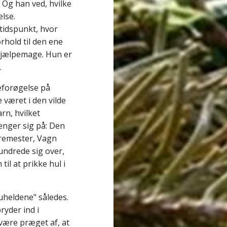
. Og han ved, hvilke
lse.
tidspunkt, hvor
orhold til den ene
hjælpemage. Hun er
.
eforøgelse på
 været i den vilde
rn, hvilket
rænger sig på: Den
remester, Vagn
undrede sig over,
il at prikke hul i
"uheldene" således.
ryder ind i
være præget af, at