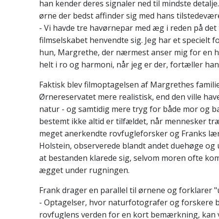
han kender deres signaler ned til mindste detalje
ørne der bedst affinder sig med hans tilstedevære
- Vi havde tre havørnepar med æg i reden på det 
filmselskabet henvendte sig. Jeg har et specielt f
hun, Margrethe, der nærmest anser mig for en 
helt i ro og harmoni, når jeg er der, fortæller han
Faktisk blev filmoptagelsen af Margrethes famili
Ørnereservatet mere realistisk, end den ville have
natur - og samtidig mere tryg for både mor og ba
bestemt ikke altid er tilfældet, når mennesker t
meget anerkendte rovfugleforsker og Franks læ
Holstein, observerede blandt andet duehøge og 
at bestanden klarede sig, selvom moren ofte kom t
ægget under rugningen.
Frank drager en parallel til ørnene og forklarer 
- Optagelser, hvor naturfotografer og forskere b
rovfuglens verden for en kort bemærkning, kan 