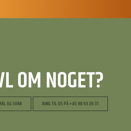
IVL OM NOGET?
MÅL OG SVAR
RING TIL OS PÅ +45 98 93 20 31