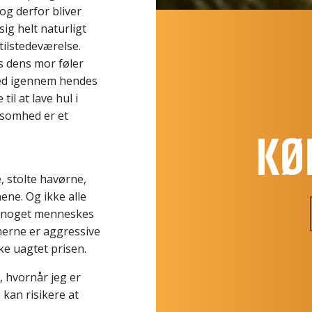
g derfor bliver
sig helt naturligt
tilstedeværelse.
is dens mor føler
 ned igennem hendes
il at lave hul i
somhed er et
KØ
e, stolte havørne,
ene. Og ikke alle
er noget menneskes
nnerne er aggressive
ke uagtet prisen.
, hvornår jeg er
kan risikere at