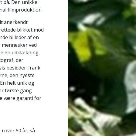
t på. Den unikke
onal filmproduktion.
alt anerkendt
rettede blikket mod
de billeder af en
og mennesker ved
lge en udklækning,
tograf, der
vis besidder Frank
ørne, den nyeste
En helt unik og
or første gang
e være garanti for
 over 50 år, så