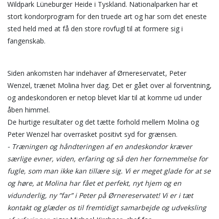
Wildpark Lüneburger Heide i Tyskland. Nationalparken har et
stort kondorprogram for den truede art og har som det eneste
sted held med at få den store rovfugl til at formere sig i
fangenskab.
Siden ankomsten har indehaver af Ørnereservatet, Peter
Wenzel, trænet Molina hver dag. Det er gået over al forventning,
og andeskondoren er netop blevet klar til at komme ud under
åben himmel.
De hurtige resultater og det tætte forhold mellem Molina og
Peter Wenzel har overrasket positivt syd for grænsen.
- Træningen og håndteringen af en andeskondor kræver
særlige evner, viden, erfaring og så den her fornemmelse for
fugle, som man ikke kan tillære sig. Vi er meget glade for at se
og høre, at Molina har fået et perfekt, nyt hjem og en
vidunderlig, ny ”far” i Peter på Ørnereservatet! Vi er i tæt
kontakt og glæder os til fremtidigt samarbejde og udveksling