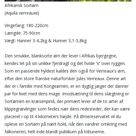
Afrikansk Sortørn
(Aquila verreauxii)
Vingefang: 180-220cm
Længde: 75-90cm
Vægt: Hanner 3-4,2kg & Hunner 3,1-5,8kg
Den smukke, blanksorte ørn der lever i Afrikas bjergegne,
kendes let på sin unikke fjerdragt og det hvide 'V' over ryggen.
Som en passende hyldest kaldes den også for Verreaux's ørn,
efter den store franske naturforsker Jules Verreaux. Denne art
der er i familie med Kongeørnen, er en dygtig jæger der danner
par for livet med dens mage. Imodsætning til dens slægtning er
Sortørnen en kræsenpind, der primært lever af de to arter af
klippegrævlinger som findes nær dens redesteder, der kan være
placeret i op til 4 kilometers højde. På Ørnereservatet vil du
opleve en Sortørn på nært hold, når den vandrer omkring med
falkoneren, helt inde blandt publikum på tribunerne.