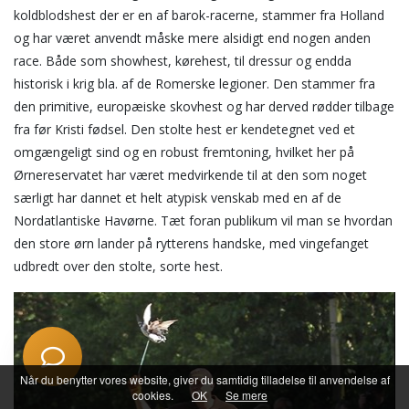
Start en ny samtale
koldblodshest der er en af barok-racerne, stammer fra Holland
Har du et spørgsmål? Start en ny samtale
og har været anvendt måske mere alsidigt end nogen anden
race. Både som showhest, kørehest, til dressur og endda
Åbningstider
historisk i krig bla. af de Romerske legioner. Den stammer fra
Kontaktinformation
den primitive, europæiske skovhest og har derved rødder tilbage
fra før Kristi fødsel. Den stolte hest er kendetegnet ved et
Billetkøb
omgængeligt sind og en robust fremtoning, hvilket her på
Priser
Ørnereservatet har været medvirkende til at den som noget
særligt har dannet et helt atypisk venskab med en af de
Særlige åbningstider
Nordatlantiske Havørne. Tæt foran publikum vil man se hvordan
Adresse
den store ørn lander på rytterens handske, med vingefanget
udbredt over den stolte, sorte hest.
Når du benytter vores website, giver du samtidig tilladelse til anvendelse af
cookies.
OK
Se mere