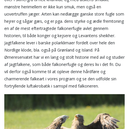
mønstre herimellem er ikke kun smuk, men også en
uovertruffen jæger. Arten kan nedlægge ganske store fugle som
hejrer og sågar gæs, og er pga. dens styrke og ædle fremtoning
en af de mest eftertragtede falkonerfugle avlet gennem
historien, til både konger og kejsere og Levantens sheikher.
Jagtfalkene lever i barske polarklimaer fordelt over hele den
Nordlige klode, bla. også på Grønland og Island. På
Ørnereservatet har vi en lang og stolt historie med avl og studier
af Jagtfalkene, som både falkonerfugle og deres liv i det fri. Du
vil derfor også komme til at opleve denne hårdføre og
charmerende falkeart i vores program og se den udfolde sin
fortryllende luftakrobatik i samspil med falkoneren.