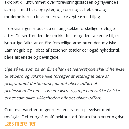
akrobatik i luftrummet over forevisningspladsen og flyvende i
samspil med hest og rytter, og som noget helt unikt og
moderne kan du bevidne en vaske ægte ørne-biljagt.
I forevisningen møder du en lang række forskellige rovfugle-
arter. Du ser foruden de smukke heste og den ræsende bil, tre
lynhurtige falke-arter, fire forskellige ørne-arter, den mytiske
Lammegrib og i løbet af sæsonen støder der også nyheder til,
både firbenede og bevingede.
Lige så vel som på en film eller i et teaterstykke skal vi henvise
til at børn og voksne ikke forsøger at efterligne dele af
programmet derhjemme, da det bliver udført af
professionelle her - som er ekstra dygtige i en række fysiske
evner som sikre sikkerheden når det bliver udført.
Ørnereservatet er meget mere end store oplevelser med
rovfugle. Det er også et 40 hektar stort frirum for planter og dyr
Læs mere her