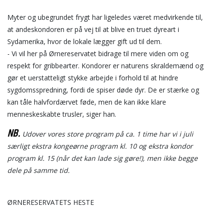
Myter og ubegrundet frygt har ligeledes været medvirkende til,
at andeskondoren er på vej til at blive en truet dyreart i
Sydamerika, hvor de lokale lægger gift ud til dem.
- Vi vil her på Ørnereservatet bidrage til mere viden om og
respekt for gribbearter. Kondorer er naturens skraldemænd og
gør et uerstatteligt stykke arbejde i forhold til at hindre
sygdomsspredning, fordi de spiser døde dyr. De er stærke og
kan tåle halvfordærvet føde, men de kan ikke klare
menneskeskabte trusler, siger han.
NB.
Udover vores store program på ca. 1 time har vi i juli
særligt ekstra kongeørne program kl. 10 og ekstra kondor
program kl. 15 (når det kan lade sig gøre!), men ikke begge
dele på samme tid.
ØRNERESERVATETS HESTE