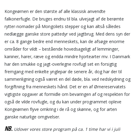
Kongeørnen er den største af alle klassisk anvendte
falkonerfugle. De bruges endnu til bla. ulvejagt af de berømte
rytter-nomader på Mongoliets stepper og kan altså således
nedlægge ganske store pattedyr ved jagtbrug. Med dens syn der
er ca. 8 gange bedre end menneskets, kan de afsøge enorme
områder for vildt – bestående hovedsageligt af lemminger,
kaniner, harer, ræve og endda mindre hjortearter mv. I Danmark
har den smukke og jagt-overlegne rovfugl set en forsigtig
fremgang med enkelte ynglepar de senere år, dog har der til
sammenligning også været en del døde, bla. ved nedskydning og
forgiftning fra menneskets hånd. Det er en af Ørnereservatets
vigtigste opgaver at formidle om bevaringen af og respekten for
også de vilde rovfugle, og du kan under programmet opleve
Kongeørnen flyve omkring i de rå og skønne, og for arten
ganske naturlige omgivelser.
NB.
Udover vores store program på ca. 1 time har vi i juli