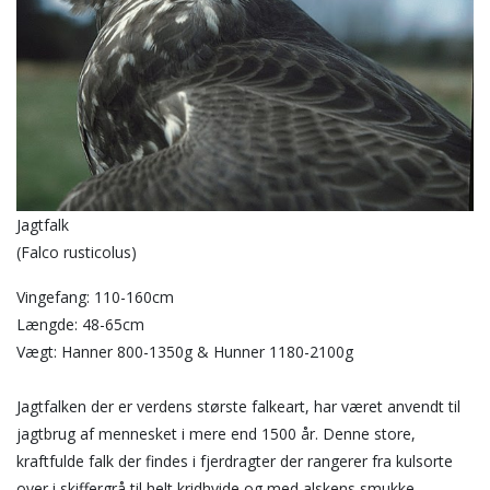
Jagtfalk
(Falco rusticolus)
Vingefang: 110-160cm
Længde: 48-65cm
Vægt: Hanner 800-1350g & Hunner 1180-2100g
Jagtfalken der er verdens største falkeart, har været anvendt til
jagtbrug af mennesket i mere end 1500 år. Denne store,
kraftfulde falk der findes i fjerdragter der rangerer fra kulsorte
over i skiffergrå til helt kridhvide og med alskens smukke