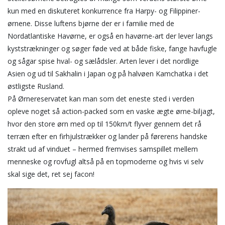
kun med en diskuteret konkurrence fra Harpy- og Filippiner-
ørnene. Disse luftens bjørne der er i familie med de
Nordatlantiske Havørne, er også en havørne-art der lever langs
kyststrækninger og søger føde ved at både fiske, fange havfugle
og sågar spise hval- og sælådsler. Arten lever i det nordlige
Asien og ud til Sakhalin i Japan og på halvøen Kamchatka i det
østligste Rusland.
På Ørnereservatet kan man som det eneste sted i verden
opleve noget så action-packed som en vaske ægte ørne-biljagt,
hvor den store ørn med op til 150km/t flyver gennem det rå
terræn efter en firhjulstrækker og lander på førerens handske
strakt ud af vinduet – hermed fremvises samspillet mellem
menneske og rovfugl altså på en topmoderne og hvis vi selv
skal sige det, ret sej facon!