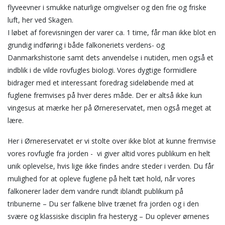
flyveevner i smukke naturlige omgivelser og den frie og friske
luft, her ved Skagen.
I løbet af forevisningen der varer ca. 1 time, får man ikke blot en
grundig indføring i både falkoneriets verdens- og
Danmarkshistorie samt dets anvendelse i nutiden, men også et
indblik i de vilde rovfugles biologi. Vores dygtige formidlere
bidrager med et interessant foredrag sideløbende med at
fuglene fremvises på hver deres måde. Der er altså ikke kun
vingesus at mærke her på Ørnereservatet, men også meget at
lære.
Her i Ørnereservatet er vi stolte over ikke blot at kunne fremvise
vores rovfugle fra jorden - vi giver altid vores publikum en helt
unik oplevelse, hvis lige ikke findes andre steder i verden. Du får
mulighed for at opleve fuglene på helt tæt hold, når vores
falkonerer lader dem vandre rundt iblandt publikum på
tribunerne – Du ser falkene blive trænet fra jorden og i den
svære og klassiske disciplin fra hesteryg – Du oplever ørnenes