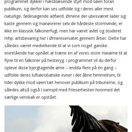
programmet dykker i hæsblæsende styrt mod søen foran
publikum, og derfor kan ses udfolde sig i deres aller mest
naturlige, fødesøgende adfærd. Ørnene der ubesværet lader sig
kaste gennem og manøvrerer selv de hårdeste stormvinde, er
ikke en klassisk falkonerfugl, men har været avlet og studeret
mhp. artsbevaring her i Ørnereservatet gennem årtier. Dette har
således været medvirkende til at vi som noget ganske
enestående har opnået at træne en af vores store Havørne til at
flyve til en falkoner på hesteryg. I programmet vil du derfor
opleve disse bjergtagende ørne – endda flere på én gang –
udfolde deres luftakrobatiske evner i det åbne himmelrum, til
tider dykke mod søen tæt henover publikum på tribunerne, og
således altså også i samspil med Frieserhesten hvormed det
særlige venskab er opstået.