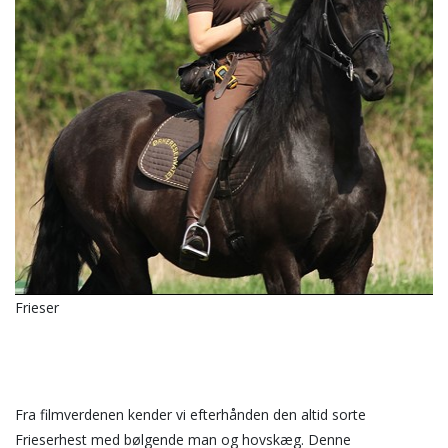
S
Frieser
Hej 👋
Hvordan kan vi hjælpe?
Fra filmverdenen kender vi efterhånden den altid sorte
Frieserhest med bølgende man og hovskæg. Denne