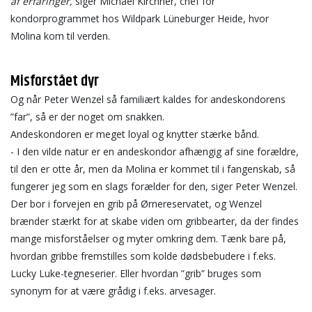
af erfaringer,
siger Michael Kirchner, chef for
kondorprogrammet hos Wildpark Lüneburger Heide, hvor
Molina kom til verden.
Misforstået dyr
Og når Peter Wenzel så familiært kaldes for andeskondorens
”far”, så er der noget om snakken.
Andeskondoren er meget loyal og knytter stærke bånd.
- I den vilde natur er en andeskondor afhængig af sine forældre,
til den er otte år, men da Molina er kommet til i fangenskab, så
fungerer jeg som en slags forælder for den, siger Peter Wenzel.
Der bor i forvejen en grib på Ørnereservatet, og Wenzel
brænder stærkt for at skabe viden om gribbearter, da der findes
mange misforståelser og myter omkring dem. Tænk bare på,
hvordan gribbe fremstilles som kolde dødsbebudere i f.eks.
Lucky Luke-tegneserier. Eller hvordan ”grib” bruges som
synonym for at være grådig i f.eks. arvesager.