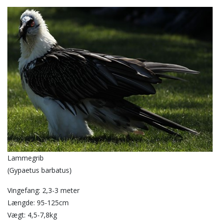
Lammegrib
(Gypaetus barbatus)
Vingefang: 2,3-3 meter
Længde: 95-125cm
Vægt: 4,5-7,8kg