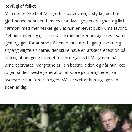
Rovfugl af folket
Men det er ikke blot Margrethes usædvanlige styrke, der har
gjort hende populær. Hendes usædvanlige personlighed og liv i
harmoni med mennesker gør, at hun er blevet publikums favorit.
Det udmønter sig i, at en masse mennesker besøger reservatet
igen og igen for at hilse på hende. Hun modtager julekort, og
engang valgte en dame, der skulle have en afskedsreception på
sit job, at pengene i stedet for skulle gives til Margrethe på
Ørnereservatet. Margrethe er i sin bedste alder, og når hun ikke
ruger på den næste generation af store personligheder, så
overværer hun forevisningen. Måske sætter hun sig lige ved
siden af dig…