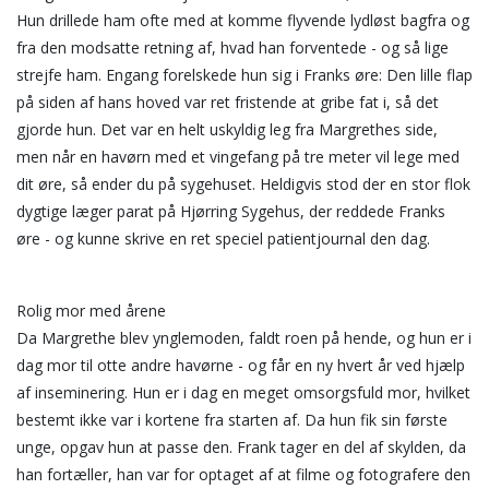
Hun drillede ham ofte med at komme flyvende lydløst bagfra og
fra den modsatte retning af, hvad han forventede - og så lige
strejfe ham. Engang forelskede hun sig i Franks øre: Den lille flap
på siden af hans hoved var ret fristende at gribe fat i, så det
gjorde hun. Det var en helt uskyldig leg fra Margrethes side,
men når en havørn med et vingefang på tre meter vil lege med
dit øre, så ender du på sygehuset. Heldigvis stod der en stor flok
dygtige læger parat på Hjørring Sygehus, der reddede Franks
øre - og kunne skrive en ret speciel patientjournal den dag.
Rolig mor med årene
Da Margrethe blev ynglemoden, faldt roen på hende, og hun er i
dag mor til otte andre havørne - og får en ny hvert år ved hjælp
af inseminering. Hun er i dag en meget omsorgsfuld mor, hvilket
bestemt ikke var i kortene fra starten af. Da hun fik sin første
unge, opgav hun at passe den. Frank tager en del af skylden, da
han fortæller, han var for optaget af at filme og fotografere den