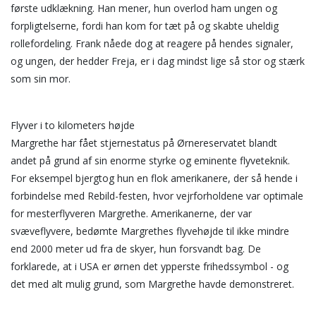
første udklækning. Han mener, hun overlod ham ungen og
forpligtelserne, fordi han kom for tæt på og skabte uheldig
rollefordeling. Frank nåede dog at reagere på hendes signaler,
og ungen, der hedder Freja, er i dag mindst lige så stor og stærk
som sin mor.
Flyver i to kilometers højde
Margrethe har fået stjernestatus på Ørnereservatet blandt
andet på grund af sin enorme styrke og eminente flyveteknik.
For eksempel bjergtog hun en flok amerikanere, der så hende i
forbindelse med Rebild-festen, hvor vejrforholdene var optimale
for mesterflyveren Margrethe. Amerikanerne, der var
svæveflyvere, bedømte Margrethes flyvehøjde til ikke mindre
end 2000 meter ud fra de skyer, hun forsvandt bag. De
forklarede, at i USA er ørnen det ypperste frihedssymbol - og
det med alt mulig grund, som Margrethe havde demonstreret.