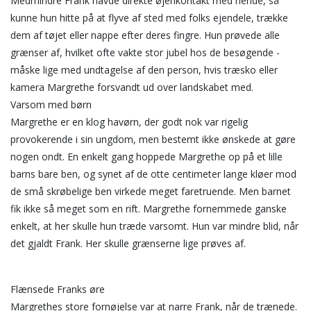
Medmindre Frank havde direkte øjenkontakt med hende, så
kunne hun hitte på at flyve af sted med folks ejendele, trække
dem af tøjet eller nappe efter deres fingre. Hun prøvede alle
grænser af, hvilket ofte vakte stor jubel hos de besøgende -
måske lige med undtagelse af den person, hvis træsko eller
kamera Margrethe forsvandt ud over landskabet med.
Varsom med børn
Margrethe er en klog havørn, der godt nok var rigelig
provokerende i sin ungdom, men bestemt ikke ønskede at gøre
nogen ondt. En enkelt gang hoppede Margrethe op på et lille
barns bare ben, og synet af de otte centimeter lange kløer mod
de små skrøbelige ben virkede meget faretruende. Men barnet
fik ikke så meget som en rift. Margrethe fornemmede ganske
enkelt, at her skulle hun træde varsomt. Hun var mindre blid, når
det gjaldt Frank. Her skulle grænserne lige prøves af.
Flænsede Franks øre
Margrethes store fornøjelse var at narre Frank, når de trænede.