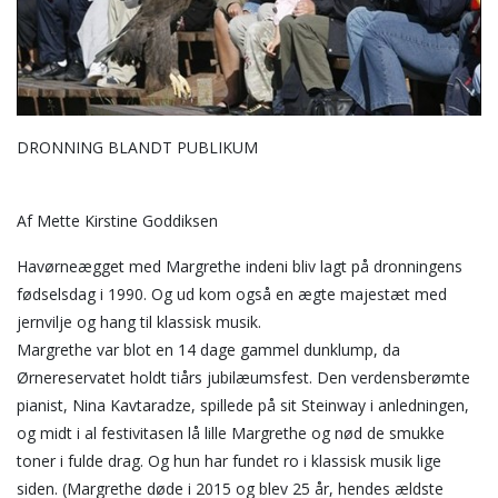
DRONNING BLANDT PUBLIKUM
Af Mette Kirstine Goddiksen
Havørneægget med Margrethe indeni bliv lagt på dronningens
fødselsdag i 1990. Og ud kom også en ægte majestæt med
jernvilje og hang til klassisk musik.
Margrethe var blot en 14 dage gammel dunklump, da
Ørnereservatet holdt tiårs jubilæumsfest. Den verdensberømte
pianist, Nina Kavtaradze, spillede på sit Steinway i anledningen,
og midt i al festivitasen lå lille Margrethe og nød de smukke
toner i fulde drag. Og hun har fundet ro i klassisk musik lige
siden. (Margrethe døde i 2015 og blev 25 år, hendes ældste