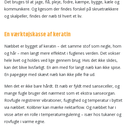
Det bruges til at jage, flå, pleje, fodre, kæmpe, bygge, kæle og
kommunikere. Og ligesom der findes forskel på skruetrækkere
og skalpeller, findes der næb til hvert et liv.
En værktøjskasse af keratin
Næbbet er bygget af keratin – det samme stof som negle, horn
og hår – men langt mere effektivt i fuglenes verden. Det vokser
hele livet og holdes ved lige gennem brug. Hvis det ikke slides,
kan det blive livsfarligt. En ørn med for langt næb kan ikke spise.
En papegøje med skævt næb kan ikke pille frø ud.
Men det er ikke bare hårdt. Et næb er fyldt med sanseceller, og
mange fugle bruger det nærmest som et ekstra sanseorgan.
Rovfugle registrerer vibrationer, fugtighed og temperatur i byttet
via næbbet. Kolibrier kan mærke nektarflow. Og næbbet har i
visse arter en rolle i temperaturregulering – især hos tukaner og
rovfugle i varme egne.