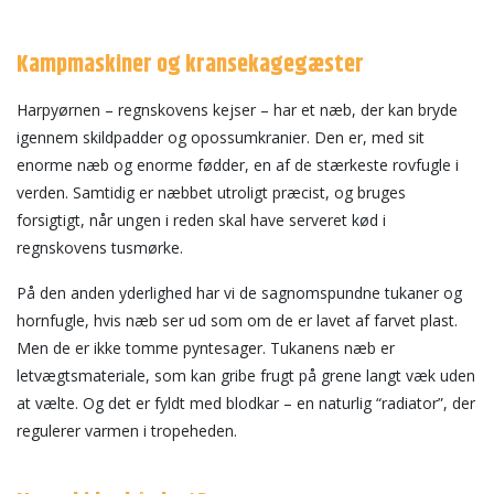
Kampmaskiner og kransekagegæster
Harpyørnen – regnskovens kejser – har et næb, der kan bryde
igennem skildpadder og opossumkranier. Den er, med sit
enorme næb og enorme fødder, en af de stærkeste rovfugle i
verden. Samtidig er næbbet utroligt præcist, og bruges
forsigtigt, når ungen i reden skal have serveret kød i
regnskovens tusmørke.
På den anden yderlighed har vi de sagnomspundne tukaner og
hornfugle, hvis næb ser ud som om de er lavet af farvet plast.
Men de er ikke tomme pyntesager. Tukanens næb er
letvægtsmateriale, som kan gribe frugt på grene langt væk uden
at vælte. Og det er fyldt med blodkar – en naturlig “radiator”, der
regulerer varmen i tropeheden.