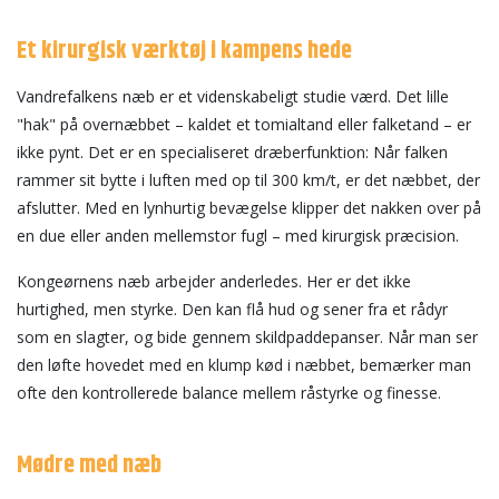
Et kirurgisk værktøj i kampens hede
Vandrefalkens næb er et videnskabeligt studie værd. Det lille
"hak" på overnæbbet – kaldet et tomialtand eller falketand – er
ikke pynt. Det er en specialiseret dræberfunktion: Når falken
rammer sit bytte i luften med op til 300 km/t, er det næbbet, der
afslutter. Med en lynhurtig bevægelse klipper det nakken over på
en due eller anden mellemstor fugl – med kirurgisk præcision.
Kongeørnens næb arbejder anderledes. Her er det ikke
hurtighed, men styrke. Den kan flå hud og sener fra et rådyr
som en slagter, og bide gennem skildpaddepanser. Når man ser
den løfte hovedet med en klump kød i næbbet, bemærker man
ofte den kontrollerede balance mellem råstyrke og finesse.
Mødre med næb