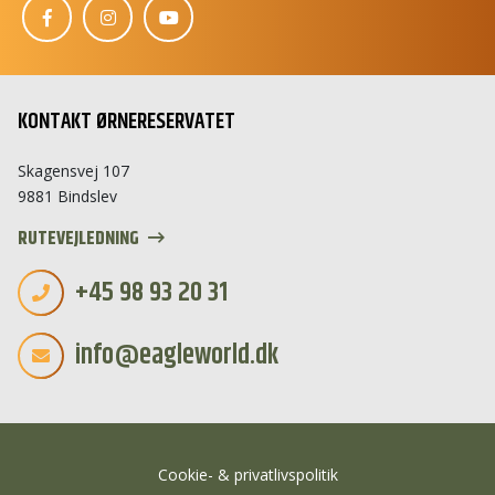
S
Hej 👋
KONTAKT ØRNERESERVATET
Hvordan kan vi hjælpe?
Skagensvej 107
Start en ny samtale
9881 Bindslev
Har du et spørgsmål? Start en ny samtale
RUTEVEJLEDNING
Åbningstider
+45 98 93 20 31
Kontaktinformation
info@eagleworld.dk
Billetkøb
Priser
Særlige åbningstider
Adresse
Cookie- & privatlivspolitik