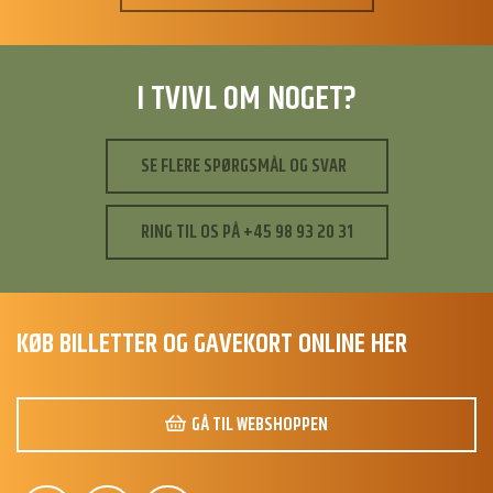
I TVIVL OM NOGET?
SE FLERE SPØRGSMÅL OG SVAR
RING TIL OS PÅ +45 98 93 20 31
KØB BILLETTER OG GAVEKORT ONLINE HER
GÅ TIL WEBSHOPPEN