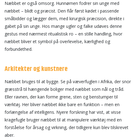
Næbbet er også omsorg. Hunnørnen fodrer sin unge med
næbbet – blidt og præcist. Den flår først kødet i passende
småbidder og lægger dem, med kirurgisk præcision, direkte i
gabet på sin unge. Hos mange ugler og falke udøves denne
gestus med nærmest ritualistisk ro – en stille handling, hvor
næbbet bliver et symbol på overlevelse, kærlighed og
forbundethed.
Arkitekter og kunstnere
Næbbet bruges til at bygge. Se på væverfuglen i Afrika, der snor
græsstrå til hængende boliger med næbbet som nål og tråd.
Eller ravnen, der kan forme grene, sten og benstumper til
værktøj. Her bliver næbbet ikke bare en funktion – men en
forlængelse af intelligens. Nyere forskning har vist, at visse
kragefugle bruger næbbet til at manipulere værktøj med en
forståelse for årsag og virkning, der tidligere kun blev tilskrevet
aber.