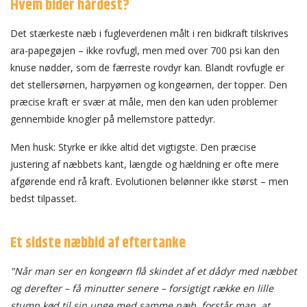
Hvem bider hårdest?
Det stærkeste næb i fugleverdenen målt i ren bidkraft tilskrives
ara-papegøjen – ikke rovfugl, men med over 700 psi kan den
knuse nødder, som de færreste rovdyr kan. Blandt rovfugle er
det stellersørnen, harpyørnen og kongeørnen, der topper. Den
præcise kraft er svær at måle, men den kan uden problemer
gennembide knogler på mellemstore pattedyr.
Men husk: Styrke er ikke altid det vigtigste. Den præcise
justering af næbbets kant, længde og hældning er ofte mere
afgørende end rå kraft. Evolutionen belønner ikke størst – men
bedst tilpasset.
Et sidste næbbid af eftertanke
"Når man ser en kongeørn flå skindet af et dådyr med næbbet
og derefter – få minutter senere – forsigtigt række en lille
stump kød til sin unge med samme næb, forstår man, at