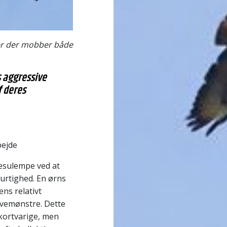
er der mobber både
 aggressive
f deres
bejde
esulempe ved at
urtighed. En ørns
ns relativt
yvemønstre. Dette
 kortvarige, men