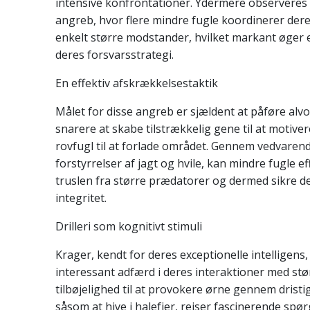
intensive konfrontationer. Ydermere observeres o
angreb, hvor flere mindre fugle koordinerer der
enkelt større modstander, hvilket markant øger e
deres forsvarsstrategi.
En effektiv afskrækkelsestaktik
Målet for disse angreb er sjældent at påføre alv
snarere at skabe tilstrækkelig gene til at motive
rovfugl til at forlade området. Gennem vedvaren
forstyrrelser af jagt og hvile, kan mindre fugle e
truslen fra større prædatorer og dermed sikre d
integritet.
Drilleri som kognitivt stimuli
Krager, kendt for deres exceptionelle intelligens,
interessant adfærd i deres interaktioner med stø
tilbøjelighed til at provokere ørne gennem drist
såsom at hive i halefjer, rejser fascinerende sp