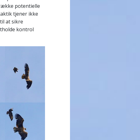
række potentielle
aktik tjener ikke
l at sikre
etholde kontrol