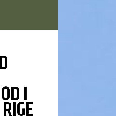
ID
OD I
 RIGE