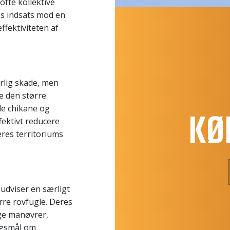
fte kollektive
es indsats mod en
ffektiviteten af
orlig skade, men
re den større
de chikane og
KØ
ffektivt reducere
eres territoriums
 udviser en særligt
rre rovfugle. Deres
ige manøvrer,
ørgsmål om