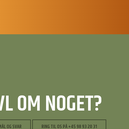
IVL OM NOGET?
MÅL OG SVAR
RING TIL OS PÅ +45 98 93 20 31