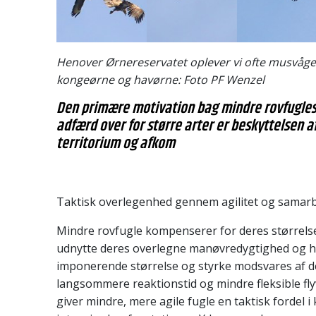
Henover Ørnereservatet oplever vi ofte musvåg
kongeørne og havørne: Foto PF Wenzel
Den primære motivation bag mindre rovfugles
adfærd over for større arter er beskyttelsen a
territorium og afkom
Taktisk overlegenhed gennem agilitet og samar
Mindre rovfugle kompenserer for deres størrels
udnytte deres overlegne manøvredygtighed og h
imponerende størrelse og styrke modsvares af de
langsommere reaktionstid og mindre fleksible fl
giver mindre, mere agile fugle en taktisk fordel i