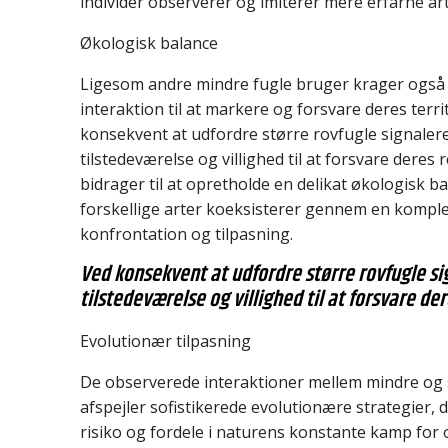
individer observerer og imiterer mere erfarne art
Økologisk balance
Ligesom andre mindre fugle bruger krager også
interaktion til at markere og forsvare deres terr
konsekvent at udfordre større rovfugle signaler
tilstedeværelse og villighed til at forsvare deres 
bidrager til at opretholde en delikat økologisk b
forskellige arter koeksisterer gennem en kompl
konfrontation og tilpasning.
Ved konsekvent at udfordre større rovfugle si
tilstedeværelse og villighed til at forsvare de
Evolutionær tilpasning
De observerede interaktioner mellem mindre og 
afspejler sofistikerede evolutionære strategier, 
risiko og fordele i naturens konstante kamp for 