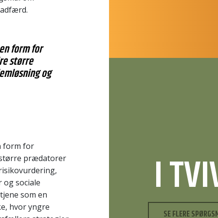
 adfærd.
en form for
re større
lemløsning og
 form for
I TV
 større prædatorer
isikovurdering,
r og sociale
 tjene som en
ke, hvor yngre
SE FLERE SPØRGS