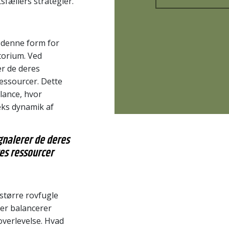
sfællers strategier.
 denne form for
itorium. Ved
er de deres
ressourcer. Dette
alance, hvor
eks dynamik af
gnalerer de deres
res ressourcer
større rovfugle
der balancerer
overlevelse. Hvad