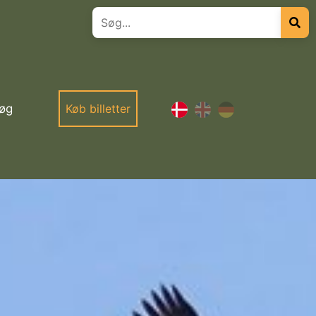
øg
Køb billetter