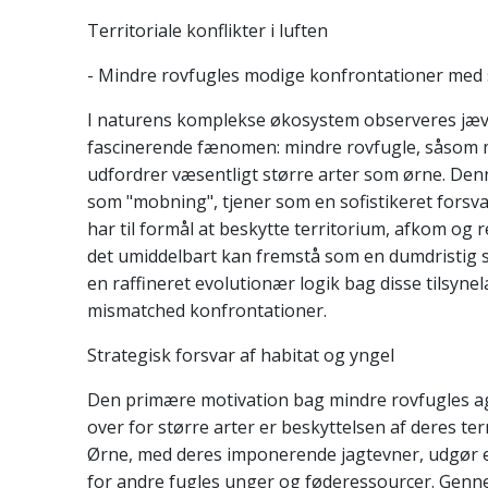
Territoriale konflikter i luften
- Mindre rovfugles modige konfrontationer med 
I naturens komplekse økosystem observeres jævn
fascinerende fænomen: mindre rovfugle, såsom 
udfordrer væsentligt større arter som ørne. Den
som "mobning", tjener som en sofistikeret fors
har til formål at beskytte territorium, afkom og 
det umiddelbart kan fremstå som en dumdristig st
en raffineret evolutionær logik bag disse tilsyne
mismatched konfrontationer.
Strategisk forsvar af habitat og yngel
Den primære motivation bag mindre rovfugles a
over for større arter er beskyttelsen af deres te
Ørne, med deres imponerende jagtevner, udgør e
for andre fugles unger og føderessourcer. Genn