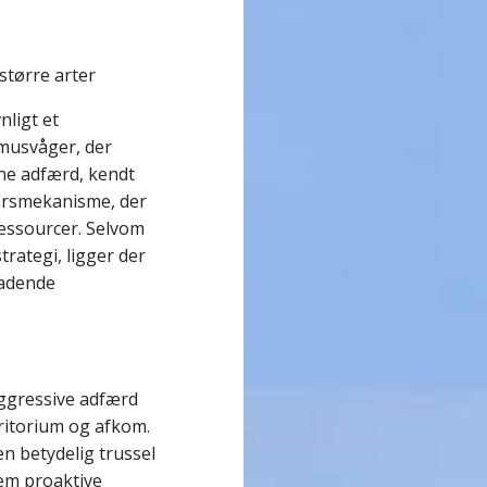
større arter
ligt et
musvåger, der
ne adfærd, kendt
varsmekanisme, der
ressourcer. Selvom
rategi, ligger der
ladende
ggressive adfærd
rritorium og afkom.
n betydelig trussel
em proaktive