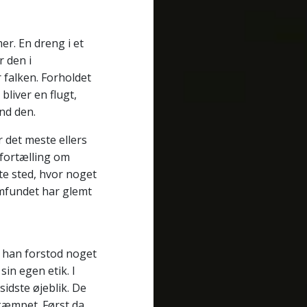
er. En dreng i et
 den i
falken. Forholdet
liver en flugt,
nd den.
 det meste ellers
n fortælling om
te sted, hvor noget
samfundet har glemt
n han forstod noget
in egen etik. I
idste øjeblik. De
kæmpet. Først da