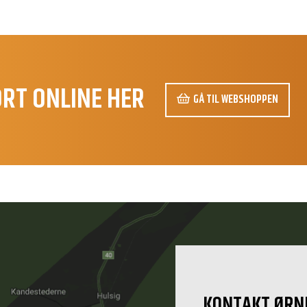
ORT ONLINE HER
GÅ TIL WEBSHOPPEN
amtale
KONTAKT ØRN