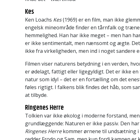
Kes
Ken Loachs
Kes
(1969) er en film, man ikke glemm
engelsk mineområde finder en tårnfalk og træner
hemmelighed. Han har ikke meget – men han har 
er ikke sentimentalt, men nænsomt og ægte. Det b
ikke fra virkeligheden, men ind i noget sandere e
Filmen viser naturens betydning i en verden, hvor
er ødelagt, fattigt eller ligegyldigt. Det er ikke e
natur som idyl – det er en fortælling om det enes
føles rigtigt. I falkens blik findes det håb, som 
at tilbyde.
Ringenes Herre
Tolkien var ikke økolog i moderne forstand, me
grundlæggende: Naturen er ikke passiv. Den har s
Ringenes Herre
kommer ørnene til undsætning i s
redder Frodo og Sam, men kun fordi kampen er 