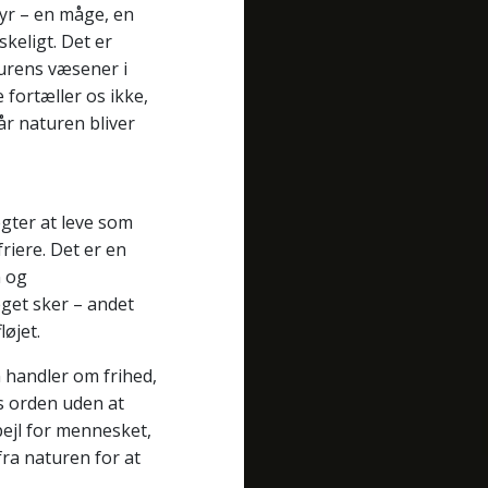
yr – en måge, en
keligt. Det er
turens væsener i
fortæller os ikke,
år naturen bliver
gter at leve som
friere. Det er en
n og
get sker – andet
løjet.
en handler om frihed,
ns orden uden at
pejl for mennesket,
ra naturen for at