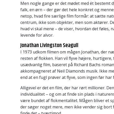
Men nogle gange er det mødet med ét bestemt d
falk, en ørn – der gør det hele konkret og mennes
netop, hvad fire særlige film formår: at sætte na
centrum, ikke som objekter, men som aktører. De 
hvad vi skal mene – de viser, hvordan det føles, n
levende for alvor.
Jonathan Livingston Seagull
I 1973 udkom filmen om mågen Jonathan, der næ
resten af flokken. Han vil flyve højere, hurtigere, 
usædvanlig film, baseret på Richard Bachs roma
akkompagneret af Neil Diamonds musik. Ikke me
end at en fugl prøver at flyve, som ingen før har f
Alligevel er det en film, der har rørt millioner. D
individualitet – og om at finde sin plads i nature
være bundet af flokmentalitet. Mågen bliver et s
der søger noget mere, men ikke vender sig bort f
finde det – tværtimod.