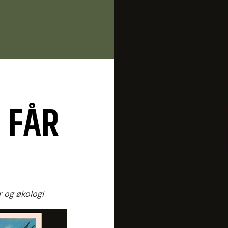
 FÅR
N
r og økologi