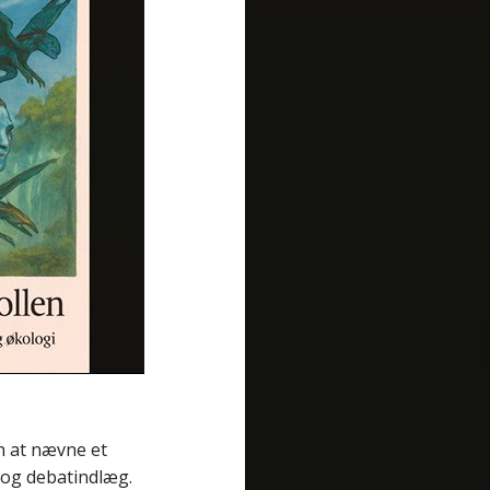
n at nævne et
r og debatindlæg.