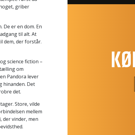
 noget, griber
n. De er en dom. En
dgang til alt. At
l dem, der forstår.
KØ
og science fiction –
rtælling om
ten Pandora lever
og hinanden. Det
robre det.
tager. Store, vilde
orbindelsen mellem
i, der vinder, men
evidsthed.