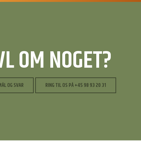
IVL OM NOGET?
MÅL OG SVAR
RING TIL OS PÅ +45 98 93 20 31