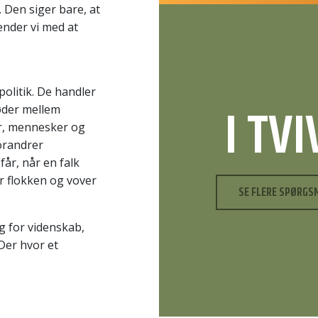
n. Den siger bare, at
 ender vi med at
øpolitik. De handler
I TV
øder mellem
r, mennesker og
orandrer
 får, når en falk
er flokken og vover
SE FLERE SPØRGS
ng for videnskab,
Der hvor et