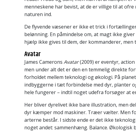
menneskene har bevist, at de er villige til at ofre
naturen ind.
De flyvende væsener er ikke et trick i fortællinge
belønning. En påmindelse om, at magt ikke giver a
hjælp ikke gives til dem, der kommanderer, men ti
Avatar
James Camerons
Avatar
(2009) er eventyr, action 
men under alt det er den en temmelig direkte fo
forholdet mellem teknologi og økologi. På plane
indbyggerne i tæt forbindelse med dyr, planter 
hele fungerer – indtil noget udefra forsøger at e
Her bliver dyrelivet ikke bare illustration, men del
dyr kæmper mod maskiner. Træer vælter. Men f
arterne består. I sidste ende er det ikke teknolog
noget andet: sammenhæng. Balance. Økologisk b