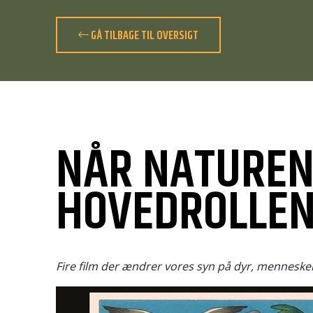
GÅ TILBAGE TIL OVERSIGT
NÅR NATUREN
HOVEDROLLE
Fire film der ændrer vores syn på dyr, menneske