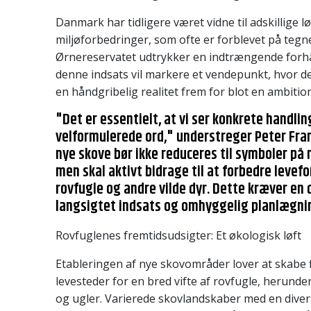
Danmark har tidligere været vidne til adskillige l
miljøforbedringer, som ofte er forblevet på tegn
Ørnereservatet udtrykker en indtrængende forh
denne indsats vil markere et vendepunkt, hvor de
en håndgribelig realitet frem for blot en ambitio
"Det er essentielt, at vi ser konkrete handli
velformulerede ord," understreger Peter Fra
nye skove bør ikke reduceres til symboler på 
men skal aktivt bidrage til at forbedre levef
rovfugle og andre vilde dyr. Dette kræver en 
langsigtet indsats og omhyggelig planlægni
Rovfuglenes fremtidsudsigter: Et økologisk løft
Etableringen af nye skovområder lover at skabe f
levesteder for en bred vifte af rovfugle, herund
og ugler. Varierede skovlandskaber med en divers