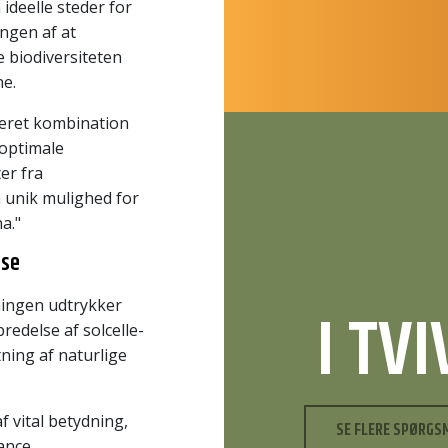
ideelle steder for
ngen af at
 biodiversiteten
ne.
ceret kombination
 optimale
er fra
n unik mulighed for
a."
lse
ningen udtrykker
I TV
edelse af solcelle-
ning af naturlige
f vital betydning,
SE FLERE SPØRGS
ance