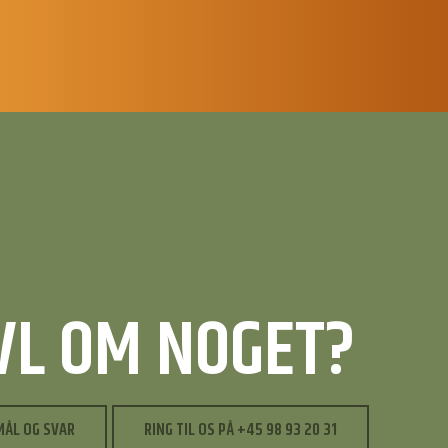
IVL OM NOGET?
MÅL OG SVAR
RING TIL OS PÅ +45 98 93 20 31