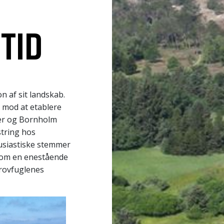
TID
n af sit landskab.
r mod at etablere
ster og Bornholm
string hos
usiastiske stemmer
t som en enestående
 rovfuglenes