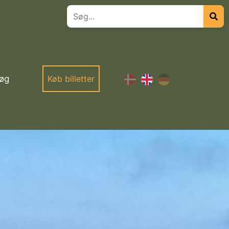
øg
Køb billetter