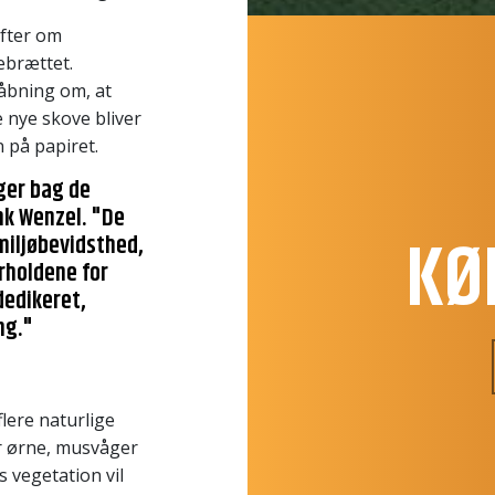
øfter om
ebrættet.
åbning om, at
 nye skove bliver
n på papiret.
nger bag de
nk Wenzel. "De
KØ
miljøbevidsthed,
orholdene for
dedikeret,
ng."
lere naturlige
er ørne, musvåger
 vegetation vil