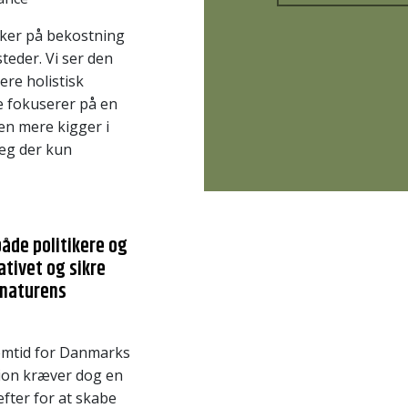
rker på bekostning
teder. Vi ser den
ere holistisk
de fokuserer på en
en mere kigger i
læg der kun
"
åde politikere og
ativet og sikre
 naturens
fremtid for Danmarks
sion kræver dog en
æfter for at skabe