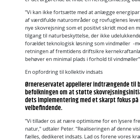
"Vi kan ikke fortsætte med at anlægge energipa
af værdifulde naturområder og rovfuglenes leves
nye skovrejsning som et positivt skridt mod en m
tilgang til naturbeskyttelse, der ikke udelukken
forældet teknologisk løsning som vindmøller -m
retningen af fremtidens driftsikre kernekraftan
behøver en minimal plads i forhold til vindmøller
En opfordring til kollektiv indsats
Ørnereservatet appellerer indtrængende til b
befolkningen om at støtte skovrejsningsiniti
dets implementering med et skarpt fokus på
velbefindende.
"Vi tillader os at nære optimisme for en lysere 
natur," udtaler Peter. "Realiseringen af denne vi
fælles, dedikeret indsats. Lad os forene vores kr