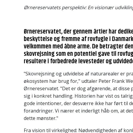
Ørnereservatets perspektiv: En visionær udviklin
Ørnereservatet, der gennem årtier har dediker
beskyttelse og fremme af rovfugle i Danmark, 
velkommen med åbne arme. De betragter den
skovrejsning som en potentiel gave til rovfug
resultere i forbedrede levesteder og udvide
"Skovrejsning og udvidelse af naturarealer er pr
økosystem har brug for," udtaler Peter Frank We
Ørnereservatet. "Det er dog afgørende, at disse 
sig i konkret handling. Historien har vist os talr
gode intentioner, der desværre ikke har ført til 
forandringer. Vi nærer et inderligt håb om, at dette
dette mønster."
Fra vision til virkelighed: Nødvendigheden af ko