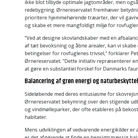
ikke blot tilbyde optimale jagtområder, men også 
redebygning. Ørnereservatet fremhæver betydni
prioritere hjemmehørende træarter, der vil gavne
og skabe et mere mangfoldigt miljø for rovfugle
"Ved at designe skovlandskaber med en afbalan
af tæt bevoksning og åbne arealer, kan vi skabe
betingelser for rovfuglenes trivsel," forklarer Pet
Ørnereservatet. "Dette initiativ repræsenterer e
at gøre en substantiel forskel for Danmarks faun
Balancering af grøn energi og naturbeskytte
Sideløbende med deres entusiasme for skovrejs
Ørnereservatet bekymring over den stigende udbr
og vindmølleparker, der ofte etableres på bekost
habitater.
Mens udviklingen af vedvarende energikilder er a
er det afgørende at finde en hensigtsmæssig bal