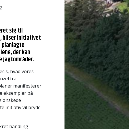
g
et sig til
hilser initiativet
 planlagte
lene, der kan
de jagtområder.
æcis, hvad vores
nzel fra
planer manifesterer
ige eksempler på
de ønskede
 initiativ vil bryde
nkret handling