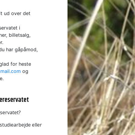
dt ud over det
servatet i
, billetsalg,
r.
 du har gåpåmod,
glad for heste
mail.com
og
e.
nereservatet
eservatet?
 studiearbejde eller