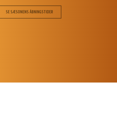
SE SÆSONENS ÅBNINGSTIDER