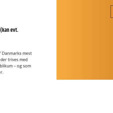
(kan evt.
 af Danmarks mest
 der trives med
ublikum – og som
er.