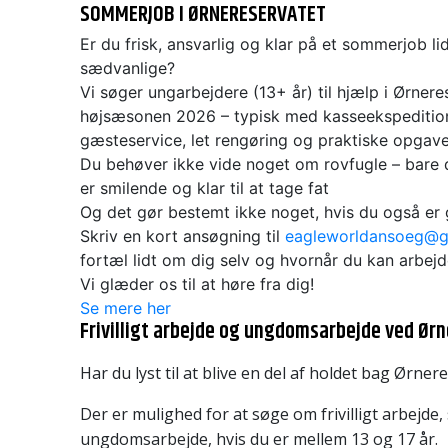
SOMMERJOB I ØRNERESERVATET
Er du frisk, ansvarlig og klar på et sommerjob li
sædvanlige?
Vi
søger ungarbejdere (13+ år) til hjælp i Ørnere
højsæsonen 2026 – typisk med kasseekspeditioner
gæsteservice, let rengøring og praktiske opgave
Du behøver ikke vide noget om rovfugle – bare
er smilende og klar til at tage fat
Og det gør bestemt ikke noget, hvis du også er 
Skriv en kort ansøgning til
eagleworldansoeg@g
fortæl lidt om dig selv og hvornår du kan arbejd
Vi glæder os til at høre fra dig!
Se mere her
Frivilligt arbejde og ungdomsarbejde ved Ør
Har du lyst til at blive en del af holdet bag Ørner
Der er mulighed for at søge om frivilligt arbejde,
ungdomsarbejde, hvis du er mellem 13 og 17 år.