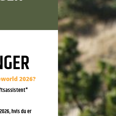
INGER
eworld 2026?
iftsassistent"
026, hvis du er