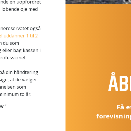
sende en uopfordret
de løbende øje med
nereservatet også
 uddanner 1 til 2
m du som
eller bag kassen i
professionel
ÅB
på din håndtering
sige, at de vælger
nnelsen som
minimum to år.
Få e
ner"
forevisnin