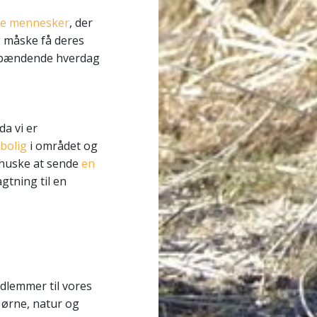
nge mennesker
, der
og måske få deres
 spændende hverdag
a vi er
bolig
i området og
e huske at sende
en
gtning til en
dlemmer til vores
 ørne, natur og