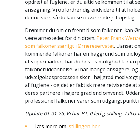
opdræt af fuglene, er du altid velkommen til at 
ansøgning. Vi opfordrer dig endvidere til at hol
denne side, så du kan se nuværende jobopslag.
Drømmer du om en fremtid som falkoner, kan Ør
være arnestedet for din drøm.
Peter Frank Wenzel
som falkoner særligt i Ørnereservatet
. Uanset o
kommende falkoner har en baggrund som biolog 
et supermarked
, har du hos os mulighed for en 
falkoneruddannelse. Vi har mange ansøgere, og
udvælgelsesprocessen sker i høj grad med vægt 
af fuglene - og det er faktisk mere retvisende at 
deres partnere i højere grad end omvendt
. Udda
professionel falkoner varer som udgangspunkt 
Update 01-01-26: Vi har PT. 0 ledig stilling "falko
Læs mere om
stillingen her