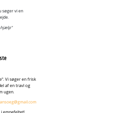
u søger vi en
ejde.
-hjælp"
este
. Vi søger en frisk
l af en travl og
om ugen.
dansoeg@gmail.com
i emnefeltet!