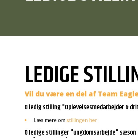
LEDIGE STILL
Vil du være en del af Team Eagl
0 ledig stilling "Oplevelsesmedarbejder & dr
Læs mere om
stillingen her
0 ledige stillinger "ungdomsarbejde" sæson 2