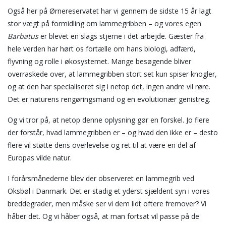
Også her på Ørnereservatet har vi gennem de sidste 15 år lagt
stor vægt på formidling om lammegribben – og vores egen
Barbatus
er blevet en slags stjerne i det arbejde. Gæster fra
hele verden har hørt os fortælle om hans biologi, adfærd,
flyvning og rolle i økosystemet. Mange besøgende bliver
overraskede over, at lammegribben stort set kun spiser knogler,
og at den har specialiseret sig i netop det, ingen andre vil røre.
Det er naturens rengøringsmand og en evolutionær genistreg.
Og vi tror på, at netop denne oplysning gør en forskel. Jo flere
der forstår, hvad lammegribben er – og hvad den ikke er – desto
flere vil støtte dens overlevelse og ret til at være en del af
Europas vilde natur.
I forårsmånederne blev der observeret en lammegrib ved
Oksbøl i Danmark. Det er stadig et yderst sjældent syn i vores
breddegrader, men måske ser vi dem lidt oftere fremover? Vi
håber det. Og vi håber også, at man fortsat vil passe på de