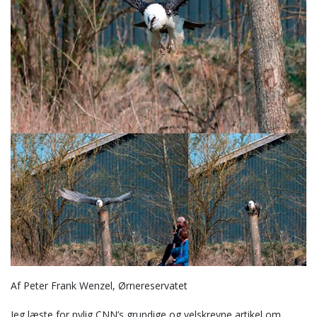
Af Peter Frank Wenzel, Ørnereservatet
Jeg læste for nylig CNN’s grundige og velskrevne artikel om