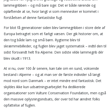
lammegribben – og må bare sige: Det er både rørende og
opløftende at se, hvor langt vi som mennesker er kommet i
forståelsen af denne fantastiske fugl.
For blot få generationer siden blev lammegribben i store dele af
Europa betragtet som et farligt væsen. Der gik historier om, at
den tog både lam og små børn. Rygterne blev til
skræmmebilleder, og fuglen blev jaget systematisk – indtil den til
sidst forsvandt helt fra Alperne. Den sidste vilde lammegrib dér
blev skudt i 1913.
At vi nu, over 100 år senere, kan tale om en sund, voksende
bestand i Alperne – og at man ser de første individer så langt
mod nord som Danmark – er intet mindre end fantastisk. Det
skyldes ikke kun udsætningsarbejdet fra dedikerede
organisationer som Vulture Conservation Foundation, men også
den massive oplysningsindsats, der over tid har ændret folks
opfattelse af fuglen.