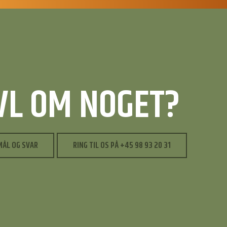
IVL OM NOGET?
MÅL OG SVAR
RING TIL OS PÅ +45 98 93 20 31