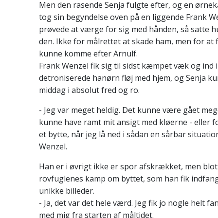
Men den rasende Senja fulgte efter, og en ørnek
tog sin begyndelse oven på en liggende Frank W
prøvede at værge for sig med hånden, så satte 
den. Ikke for målrettet at skade ham, men for at
kunne komme efter Arnulf.
Frank Wenzel fik sig til sidst kæmpet væk og ind
detroniserede hanørn fløj med hjem, og Senja k
middag i absolut fred og ro.
- Jeg var meget heldig. Det kunne være gået meg
kunne have ramt mit ansigt med kløerne - eller 
et bytte, når jeg lå ned i sådan en sårbar situatio
Wenzel.
Han er i øvrigt ikke er spor afskrækket, men blot
rovfuglenes kamp om byttet, som han fik indfang
unikke billeder.
- Ja, det var det hele værd. Jeg fik jo nogle helt fa
med mig fra starten af måltidet.