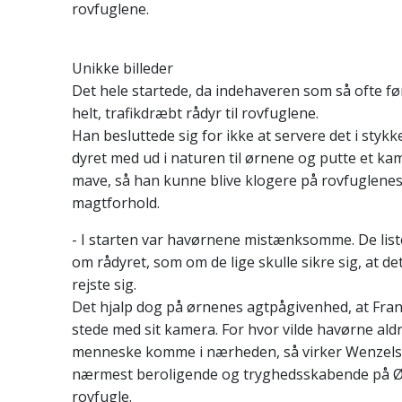
rovfuglene.
Unikke billeder
Det hele startede, da indehaveren som så ofte før 
helt, trafikdræbt rådyr til rovfuglene.
Han besluttede sig for ikke at servere det i styk
dyret med ud i naturen til ørnene og putte et kam
mave, så han kunne blive klogere på rovfuglene
magtforhold.
- I starten var havørnene mistænksomme. De liste
om rådyret, som om de lige skulle sikre sig, at de
rejste sig.
Det hjalp dog på ørnenes agtpågivenhed, at Frank
stede med sit kamera. For hvor vilde havørne aldri
menneske komme i nærheden, så virker Wenzels 
nærmest beroligende og tryghedsskabende på Ø
rovfugle.