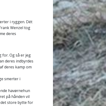
ter i ryggen. Dét
a Frank Wenzel tog
ilme deres
g for. Og så er jeg
dan deres indbyrdes
r af deres kamp om
ge smerter i
sende havørnehun
et på hånden vil
det store bytte for