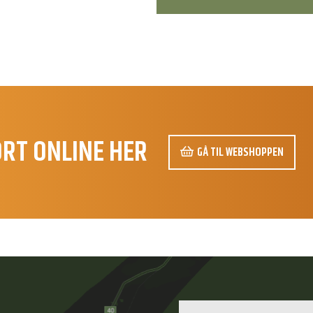
ORT ONLINE HER
GÅ TIL WEBSHOPPEN
amtale