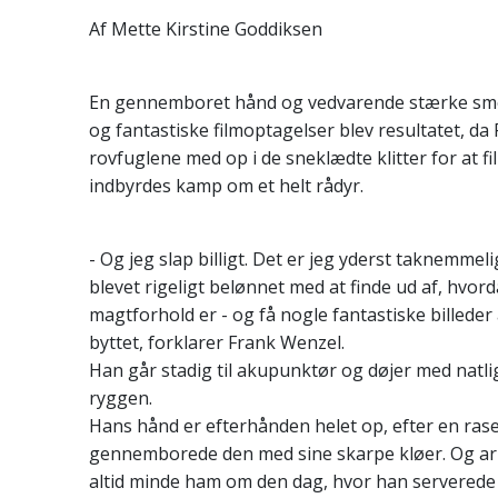
Af Mette Kirstine Goddiksen
En gennemboret hånd og vedvarende stærke smer
og fantastiske filmoptagelser blev resultatet, d
rovfuglene med op i de sneklædte klitter for at f
indbyrdes kamp om et helt rådyr.
- Og jeg slap billigt. Det er jeg yderst taknemmeli
blevet rigeligt belønnet med at finde ud af, hvor
magtforhold er - og få nogle fantastiske billede
byttet, forklarer Frank Wenzel.
Han går stadig til akupunktør og døjer med natli
ryggen.
Hans hånd er efterhånden helet op, efter en ra
gennemborede den med sine skarpe kløer. Og arr
altid minde ham om den dag, hvor han serverede 