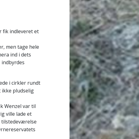
fik indleveret et
ker, men tage hele
era ind i dets
s indbyrdes
de i cirkler rundt
t ikke pludselig
 Wenzel var til
g ville lade et
tilstedeværelse
rnereservatets