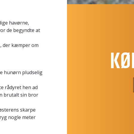
dige havørne,
vor de begyndte at
n, der kæmper om
KØ
 hunørn pludselig
bte rådyret hen ad
n brutalt sin bror
søsterens skarpe
 ryg nogle meter