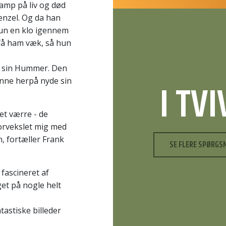
amp på liv og død
enzel. Og da han
hun en klo igennem
 få ham væk, så hun
 i sin Hummer. Den
unne herpå nyde sin
I TV
et værre - de
forvekslet mig med
n, fortæller Frank
SE FLERE SPØRGS
 fascineret af
et på nogle helt
ntastiske billeder