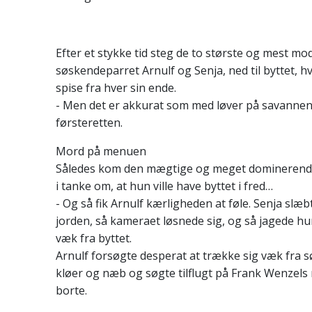
Efter et stykke tid steg de to største og mest mo
søskendeparret Arnulf og Senja, ned til byttet, h
spise fra hver sin ende.
- Men det er akkurat som med løver på savanne
førsteretten.
Mord på menuen
Således kom den mægtige og meget dominerende
i tanke om, at hun ville have byttet i fred…
- Og så fik Arnulf kærligheden at føle. Senja slæ
jorden, så kameraet løsnede sig, og så jagede hu
væk fra byttet.
Arnulf forsøgte desperat at trække sig væk fra 
kløer og næb og søgte tilflugt på Frank Wenzels
borte.