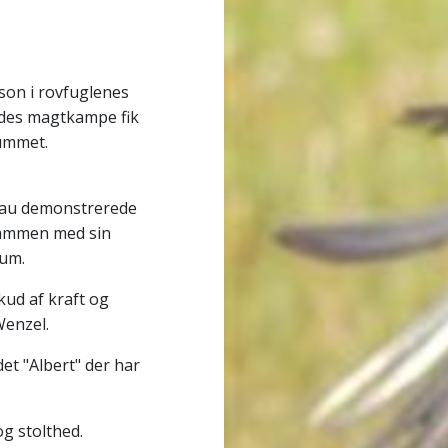
son i rovfuglenes
yrdes magtkampe fik
ummet.
dau demonstrerede
sammen med sin
kum.
skud af kraft og
Wenzel.
det "Albert" der har
og stolthed.