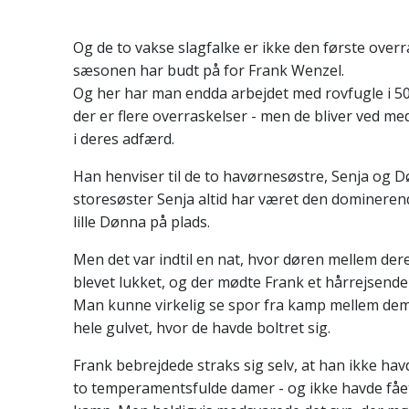
Og de to vakse slagfalke er ikke den første over
sæsonen har budt på for Frank Wenzel.
Og her har man endda arbejdet med rovfugle i 50 
der er flere overraskelser - men de bliver ved me
i deres adfærd.
Han henviser til de to havørnesøstre, Senja og 
storesøster Senja altid har været den dominerend
lille Dønna på plads.
Men det var indtil en nat, hvor døren mellem dere
blevet lukket, og der mødte Frank et hårrejsen
Man kunne virkelig se spor fra kamp mellem dem.
hele gulvet, hvor de havde boltret sig.
Frank bebrejdede straks sig selv, at han ikke hav
to temperamentsfulde damer - og ikke havde fåe