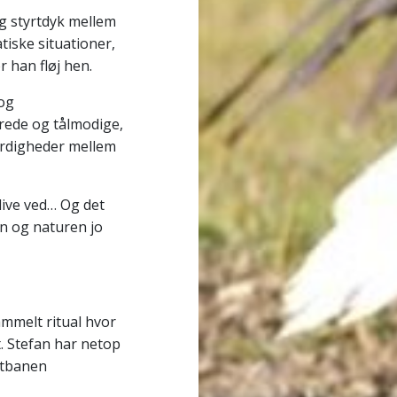
g styrtdyk mellem
iske situationer,
r han fløj hen.
 og
rede og tålmodige,
færdigheder mellem
live ved… Og det
en og naturen jo
ammelt ritual hvor
t. Stefan har netop
artbanen