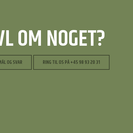
IVL OM NOGET?
MÅL OG SVAR
RING TIL OS PÅ +45 98 93 20 31