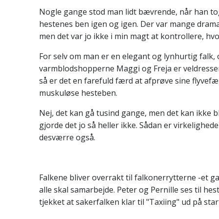
Nogle gange stod man lidt bævrende, når han to
hestenes ben igen og igen. Der var mange dramat
men det var jo ikke i min magt at kontrollere, hvo
For selv om man er en elegant og lynhurtig falk,
varmblodshopperne Maggi og Freja er veldresse
så er det en farefuld færd at afprøve sine flyve
muskuløse hesteben.
Nej, det kan gå tusind gange, men det kan ikke b
gjorde det jo så heller ikke. Sådan er virkelighed
desværre også.
Falkene bliver overrakt til falkonerrytterne -et g
alle skal samarbejde. Peter og Pernille ses til hes
tjekket at sakerfalken klar til "Taxiing" ud på st