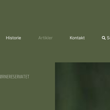
Historie
Artikler
Kontakt
S
 ØRNERESERVATET