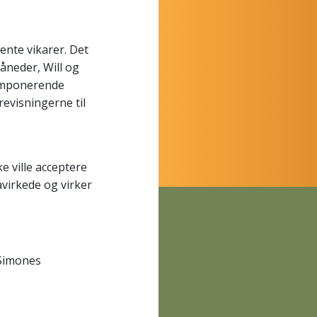
ente vikarer. Det
måneder, Will og
 imponerende
revisningerne til
ke ville acceptere
påvirkede og virker
 Simones