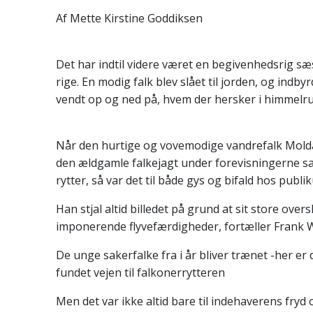
Af Mette Kirstine Goddiksen
Det har indtil videre været en begivenhedsrig sæ
rige. En modig falk blev slået til jorden, og indb
vendt op og ned på, hvem der hersker i himmelr
Når den hurtige og vovemodige vandrefalk Mol
den ældgamle falkejagt under forevisningerne 
rytter, så var det til både gys og bifald hos publi
Han stjal altid billedet på grund at sit store over
imponerende flyvefærdigheder, fortæller Frank 
De unge sakerfalke fra i år bliver trænet -her er 
fundet vejen til falkonerrytteren
Men det var ikke altid bare til indehaverens fryd 