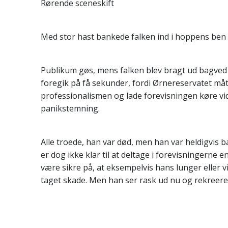
Rørende sceneskift
Med stor hast bankede falken ind i hoppens ben o
Publikum gøs, mens falken blev bragt ud bagved i
foregik på få sekunder, fordi Ørnereservatet må
professionalismen og lade forevisningen køre vid
panikstemning.
Alle troede, han var død, men han var heldigvis 
er dog ikke klar til at deltage i forevisningerne en
være sikre på, at eksempelvis hans lunger eller v
taget skade. Men han ser rask ud nu og rekreere