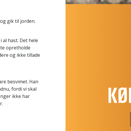
g gik til jorden.
 al hast. Det hele
tte opretholde
ere og ikke tillade
bare besvimet. Han
KØ
dnu, fordi vi skal
inger ikke har
r.