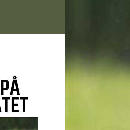
 PÅ
TET