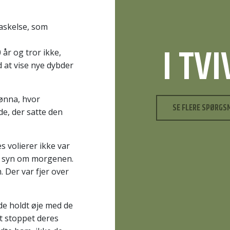
raskelse, som
I TV
år og tror ikke,
d at vise nye dybder
Dønna, hvor
SE FLERE SPØRGS
e, der satte den
s volierer ikke var
de syn om morgenen.
 Der var fjer over
de holdt øje med de
t stoppet deres