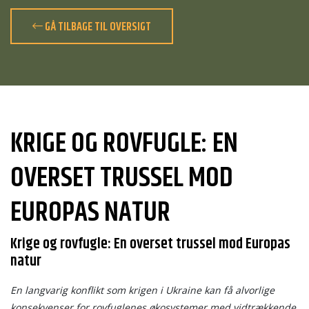
GÅ TILBAGE TIL OVERSIGT
KRIGE OG ROVFUGLE: EN
OVERSET TRUSSEL MOD
EUROPAS NATUR
Krige og rovfugle: En overset trussel mod Europas
natur
En langvarig konflikt som krigen i Ukraine kan få alvorlige
konsekvenser for rovfuglenes økosystemer med vidtrækkende