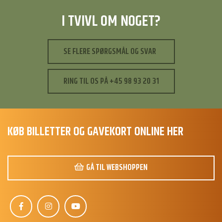
I TVIVL OM NOGET?
SE FLERE SPØRGSMÅL OG SVAR
RING TIL OS PÅ +45 98 93 20 31
KØB BILLETTER OG GAVEKORT ONLINE HER
GÅ TIL WEBSHOPPEN
S