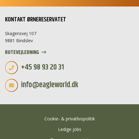
Hej 👋
KONTAKT ØRNERESERVATET
Hvordan kan vi hjælpe?
Skagensvej 107
Start en ny samtale
9881 Bindslev
Har du et spørgsmål? Start en ny samtale
RUTEVEJLEDNING
Åbningstider
+45 98 93 20 31
Kontaktinformation
info@eagleworld.dk
Billetkøb
Priser
Særlige åbningstider
Adresse
Cookie- & privatlivspolitik
Ledige jobs