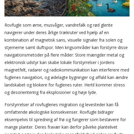
Rovfugle som ørne, musvåger, vandrefalk og rød glente
navigerer under deres årlige trækruter ved hjælp af en
kombination af magnetisk sans, visuelle signaler fra solen og
stjernerne samt duftspor. Men krigsområder kan forstyrre disse
navigationsmetoder på flere måder: Store mængder metal og
elektronisk udstyr kan skabe lokale forstyrrelser i Jordens
magnetfelt, radarer og radiokommunikation kan interferere med
fuglenes navigation, og ødelagte bygninger og affald kan ændre
landskabet og blokere for fuglenes ruter. Hertil kommer stress
og desorientering fra eksplosioner og høje lyde.
Forstyrrelser af rovfuglenes migration og levesteder kan få
omfattende økologiske konsekvenser. Rovfugle bidrager
eksempelvis til spredning af frø og fungerer som bestøvere for
mange planter. Deres fravær kan derfor påvirke plantelivet