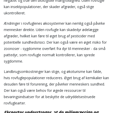
negativt og true den biologiske mangfoldighed. Uden rovfugle
kan insektpopulationer, der skader afgrøder, også stige
ukontrolleret.
Ændringer i rovfuglenes økosystemer kan nemlig også påvirke
mennesker direkte. Uden rovfugle kan skadedyr ødelægge
afgrøder, hvilket kan føre til øget brug af pesticider med
potentielle sundhedsrisici. Der kan også være en øget risiko for
zoonoser - sygdomme overført fra dyr til mennesker - da små
pattedyr, som rovfugle normalt kontrollerer, kan sprede
sygdomme.
Landbrugsomkostninger kan stige, og økoturisme kan falde,
hvis rovfuglepopulationer reduceres. Øget brug af kemikalier kan
desuden føre til forurening, der påvirker menneskers sundhed.
Der kan også være behov for øgede ressourcer til
bevaringsindsatser for at beskytte de udryddelsestruede
rovfuglearter.