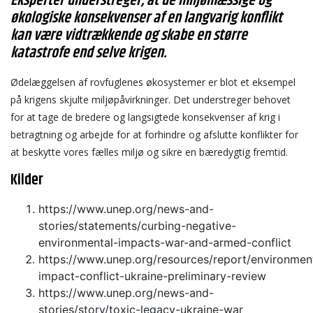
Eksperter understreger, at de miljømæssige og
økologiske konsekvenser af en langvarig konflikt
kan være vidtrækkende og skabe en større
katastrofe end selve krigen.
Ødelæggelsen af rovfuglenes økosystemer er blot et eksempel
på krigens skjulte miljøpåvirkninger. Det understreger behovet
for at tage de bredere og langsigtede konsekvenser af krig i
betragtning og arbejde for at forhindre og afslutte konflikter for
at beskytte vores fælles miljø og sikre en bæredygtig fremtid.
Kilder
https://www.unep.org/news-and-
stories/statements/curbing-negative-
environmental-impacts-war-and-armed-conflict
https://www.unep.org/resources/report/environmen
impact-conflict-ukraine-preliminary-review
https://www.unep.org/news-and-
stories/story/toxic-legacy-ukraine-war