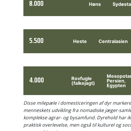
8.000
Høns
Sydøsta
5.500
Heste
Centralasien
Mesopota
4.000
Rovfugle
Persien,
(falkejagt)
Egypten
Disse milepæle i domesticeringen af dyr markerer 
menneskets udvikling fra nomadiske jæger-samle
komplekse agrar- og bysamfund. Dyrehold har ikke
praktisk overlevelse, men også til kulturel og soci