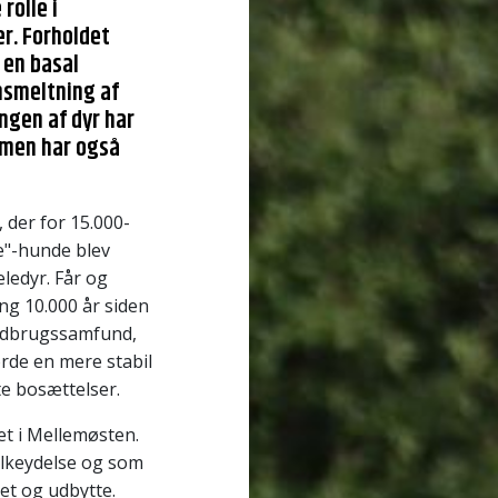
rolle i
r. Forholdet
 en basal
nsmeltning af
ngen af dyr har
, men har også
 der for 15.000-
e"-hunde blev
ledyr. Får og
ng 10.000 år siden
landbrugssamfund,
orde en mere stabil
te bosættelser.
t i Mellemøsten.
ælkeydelse og som
tet og udbytte.