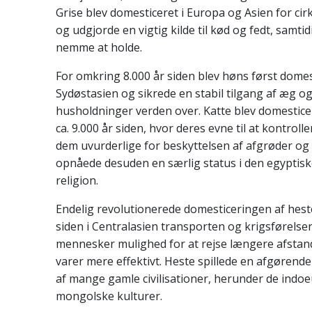
Grise blev domesticeret i Europa og Asien for cir
og udgjorde en vigtig kilde til kød og fedt, samti
nemme at holde.
For omkring 8.000 år siden blev høns først domest
Sydøstasien og sikrede en stabil tilgang af æg o
husholdninger verden over. Katte blev domesticer
ca. 9.000 år siden, hvor deres evne til at kontrol
dem uvurderlige for beskyttelsen af afgrøder og 
opnåede desuden en særlig status i den egyptisk
religion.
Endelig revolutionerede domesticeringen af heste
siden i Centralasien transporten og krigsførelsen
mennesker mulighed for at rejse længere afstan
varer mere effektivt. Heste spillede en afgørende 
af mange gamle civilisationer, herunder de ind
mongolske kulturer.