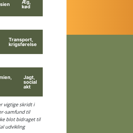
Æg,
sien
kød
Transport,
krigsførelse
mien,
Jagt,
social
akt
vigtige skridt i
r-samfund til
 blot bidraget til
al udvikling