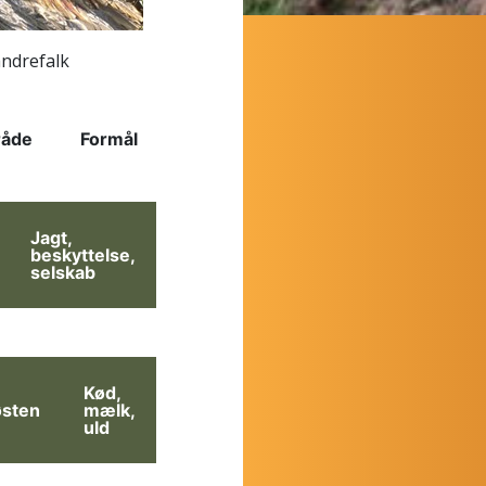
ndrefalk
råde
Formål
Jagt,
beskyttelse,
selskab
Kød,
sten
mælk,
uld