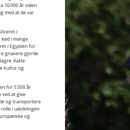
ka 10.000 år siden
dig med at de var
iceret i
g kød i mange
et i Egypten for
lere gnavere gjorde
lagre. Katte
e kultur og
n for 5.500 år
 ved at give
de og transportere
rolle i udviklingen
oeuropæiske og