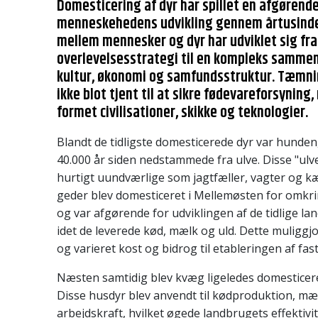
Domesticering af dyr har spillet en afgørende 
menneskehedens udvikling gennem årtusinde
mellem mennesker og dyr har udviklet sig fra
overlevelsesstrategi til en kompleks samme
kultur, økonomi og samfundsstruktur. Tæmni
ikke blot tjent til at sikre fødevareforsyning
formet civilisationer, skikke og teknologier.
Blandt de tidligste domesticerede dyr var hunden,
40.000 år siden nedstammede fra ulve. Disse "ulv
hurtigt uundværlige som jagtfæller, vagter og kæ
geder blev domesticeret i Mellemøsten for omkri
og var afgørende for udviklingen af de tidlige 
idet de leverede kød, mælk og uld. Dette muliggj
og varieret kost og bidrog til etableringen af fas
Næsten samtidig blev kvæg ligeledes domesticere
Disse husdyr blev anvendt til kødproduktion, m
arbejdskraft, hvilket øgede landbrugets effektivi