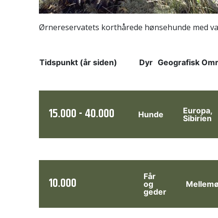
Ørnereservatets korthårede hønsehunde med va
Tidspunkt (år siden)
Dyr
Geografisk Om
15.000 - 40.000
Europa,
Hunde
Sibirien
Får
10.000
og
Mellemø
geder