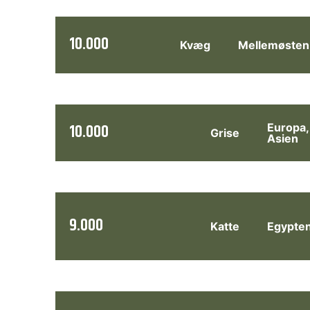
10.000
Kvæg
Mellemøsten
10.000
Europa,
Grise
Asien
9.000
Katte
Egypte