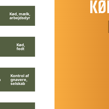
KØ
Kød, mælk,
arbejdsdyr
Kød,
fedt
Kontrol af
n
gnavere,
selskab