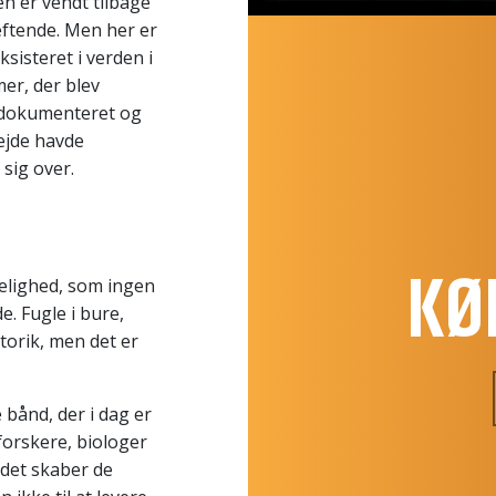
en er vendt tilbage
æftende. Men her er
ksisteret i verden i
er, der blev
eldokumenteret og
ejde havde
sig over.
KØ
kelighed, som ingen
. Fugle i bure,
retorik, men det er
 bånd, der i dag er
forskere, biologer
det skaber de