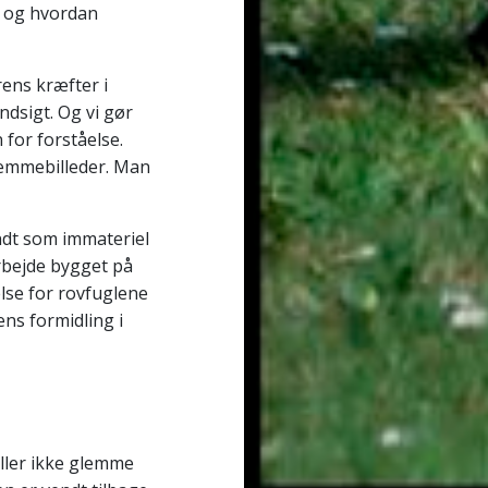
, og hvordan
rens kræfter i
ndsigt. Og vi gør
 for forståelse.
ræmmebilleder. Man
ndt som immateriel
rbejde bygget på
åelse for rovfuglene
ens formidling i
eller ikke glemme