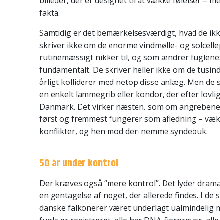
billeder, der er designet til at vække følelser – me
fakta.
Samtidig er det bemærkelsesværdigt, hvad de ikk
skriver ikke om de enorme vindmølle- og solcelle
rutinemæssigt nikker til, og som ændrer fuglene
fundamentalt. De skriver heller ikke om de tusind
årligt kolliderer med netop disse anlæg. Men de 
en enkelt lammegrib eller kondor, der efter lovlige
Danmark. Det virker næsten, som om angrebene
først og fremmest fungerer som afledning – væk 
konflikter, og hen mod den nemme syndebuk.
50 år under kontrol
Der kræves også “mere kontrol”. Det lyder dramat
en gentagelse af noget, der allerede findes. I de s
danske falkonerer været underlagt ualmindelig m