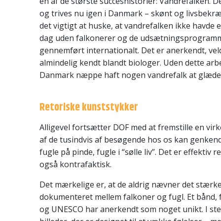
en af de største succeshistorier: Vandrefalken. D
og trives nu igen i Danmark – skønt og livsbekr
det vigtigt at huske, at vandrefalken ikke havde e
dag uden falkonerer og de udsætningsprogramm
gennemført internationalt. Det er anerkendt, v
almindelig kendt blandt biologer. Uden dette arb
Danmark næppe haft nogen vandrefalk at glæde 
Retoriske kunststykker
Alligevel fortsætter DOF med at fremstille en vir
af de tusindvis af besøgende hos os kan genkende
fugle på pinde, fugle i “sølle liv”. Det er effektiv 
også kontrafaktisk.
Det mærkelige er, at de aldrig nævner det stærke
dokumenteret mellem falkoner og fugl. Et bånd, 
og UNESCO har anerkendt som noget unikt. I ste