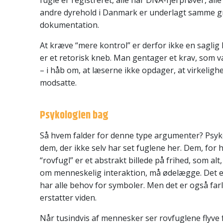
fugle er registreret, alle har DNA-fjerprøver, all
andre dyrehold i Danmark er underlagt samme g
dokumentation.
At kræve “mere kontrol” er derfor ikke en saglig
er et retorisk kneb. Man gentager et krav, som va
– i håb om, at læserne ikke opdager, at virkeligh
modsatte.
Psykologien bag
Så hvem falder for denne type argumenter? Psyko
dem, der ikke selv har set fuglene her. Dem, for
“rovfugl” er et abstrakt billede på frihed, som al
om menneskelig interaktion, må ødelægge. Det er 
har alle behov for symboler. Men det er også far
erstatter viden.
Når tusindvis af mennesker ser rovfuglene flyve fr