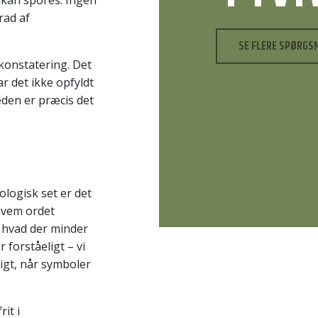
e kan spores. Ingen
rad af
SE FLERE SPØRGS
 konstatering. Det
r det ikke opfyldt
eden er præcis det
logisk set er det
 hvem ordet
t, hvad der minder
forståeligt – vi
ligt, når symboler
it i