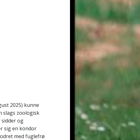
gust 2025) kunne
n slags zoologisk
 sidder og
or sig en kondor
 fodret med fuglefrø