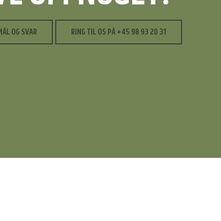
MÅL OG SVAR
RING TIL OS PÅ +45 98 93 20 31