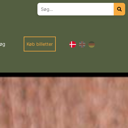
øg
Køb billetter