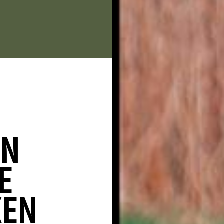
EN
E
KEN