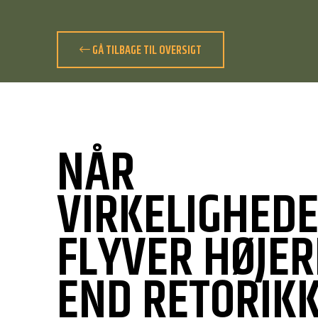
GÅ TILBAGE TIL OVERSIGT
NÅR
VIRKELIGHED
FLYVER HØJER
END RETORIK