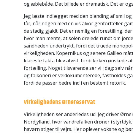
og æblebåde. Det billede er dramatisk. Det er og
Jeg læste indlægget med den blanding af smil o
får, når nogen med en vis alvor genfortæller ga
de stadig gjaldt. Det er nemlig en forestilling, de
hvor man mente, at solen drejede rundt om jord
sandheden undertrykt, fordi det truede monopol
virkeligheden. Kopernikus og senere Galileo mått
klareste fakta blev afvist, fordi kirken ønskede a
fortælling. Noget tilsvarende ser vi i dag: selv n
og falkoneri er veldokumenterede, fastholdes gam
fordi de passer bedre ind i en bestemt retorik.
Virkelighedens Ørnereservat
Virkeligheden ser anderledes ud. Jeg driver Ørner
Nordjylland, hvor vandrefalken drøner i styrtdyk, 
havørn stiger til vejrs. Her oplever voksne og bø