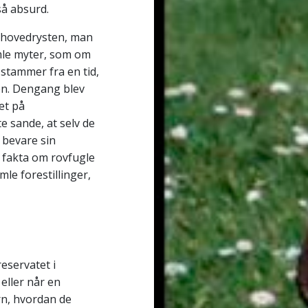
så absurd.
g hovedrysten, man
mle myter, som om
r stammer fra en tid,
en. Dengang blev
et på
e sande, at selv de
t bevare sin
år fakta om rovfugle
le forestillinger,
eservatet i
eller når en
rn, hvordan de