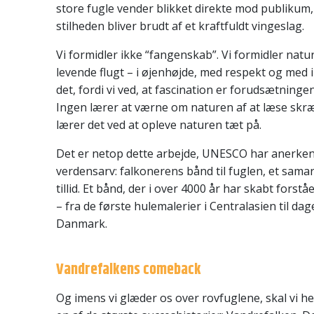
store fugle vender blikket direkte mod publikum
stilheden bliver brudt af et kraftfuldt vingeslag.
Vi formidler ikke “fangenskab”. Vi formidler natu
levende flugt – i øjenhøjde, med respekt og med i
det, fordi vi ved, at fascination er forudsætningen
Ingen lærer at værne om naturen af at læse sk
lærer det ved at opleve naturen tæt på.
Det er netop dette arbejde, UNESCO har anerke
verdensarv: falkonerens bånd til fuglen, et sama
tillid. Et bånd, der i over 4000 år har skabt forst
– fra de første hulemalerier i Centralasien til dag
Danmark.
Vandrefalkens comeback
Og imens vi glæder os over rovfuglene, skal vi h