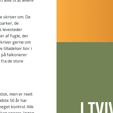
n ikke til at levere
e skriver om. De
parker, de
s levesteder
er af fugle, der
skriver gerne om
 tilladelser bor i
 på falkonerer
fra de store
isk, men er reelt
I TV
idste 50 år har
eget kontrol. Alle