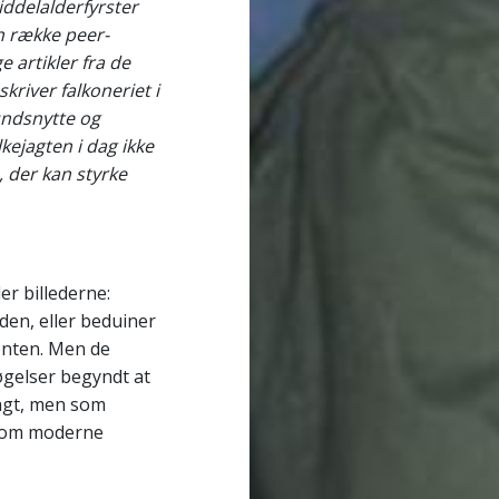
iddelalderfyrster
En række peer-
 artikler fra de
kriver falkoneriet i
undsnytte og
kejagten i dag ikke
, der kan styrke
er billederne:
den, eller beduiner
onten. Men de
øgelser begyndt at
jagt, men som
 som moderne