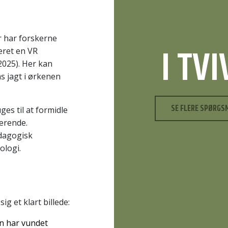
r har forskerne
I TV
eret en VR
2025). Her kan
ns jagt i ørkenen
SE FLERE SPØRGS
ges til at formidle
ærende.
ædagogisk
ologi.
g et klart billede:
en har vundet