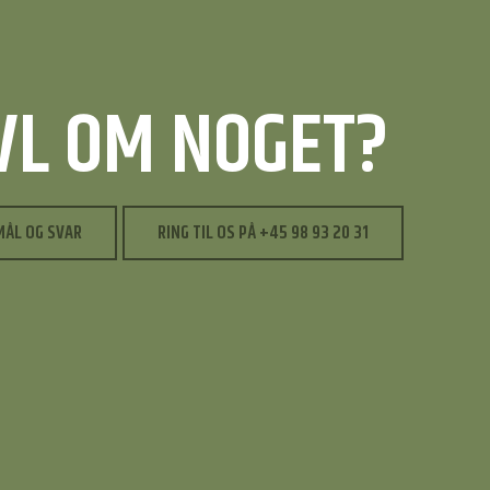
IVL OM NOGET?
MÅL OG SVAR
RING TIL OS PÅ +45 98 93 20 31