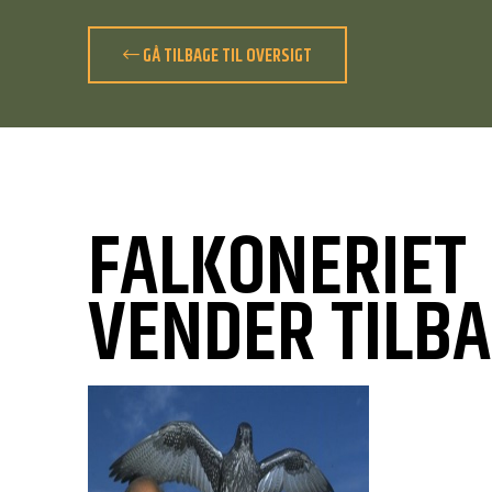
GÅ TILBAGE TIL OVERSIGT
FALKONERIET
VENDER TILB