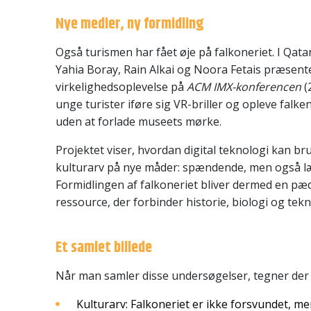
Nye medier, ny formidling
Også turismen har fået øje på falkoneriet. I Qata
Yahia Boray, Rain Alkai og Noora Fetais præsent
virkelighedsoplevelse på
ACM IMX-konferencen
(
unge turister iføre sig VR-briller og opleve falke
uden at forlade museets mørke.
Projektet viser, hvordan digital teknologi kan bru
kulturarv på nye måder: spændende, men også l
Formidlingen af falkoneriet bliver dermed en p
ressource, der forbinder historie, biologi og tekn
Et samlet billede
Når man samler disse undersøgelser, tegner der si
Kulturarv: Falkoneriet er ikke forsvundet, m