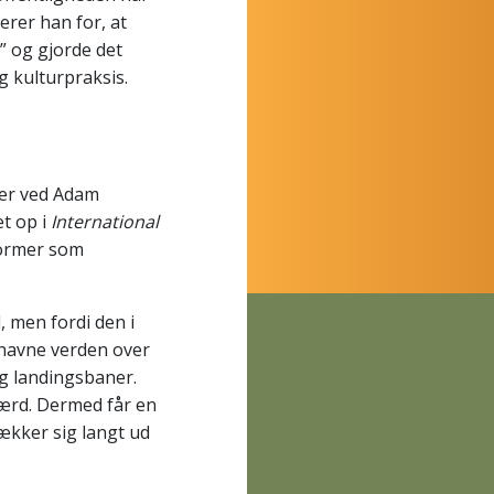
rer han for, at
” og gjorde det
g kulturpraksis.
ger ved Adam
t op i
International
former som
, men fordi den i
havne verden over
og landingsbaner.
færd. Dermed får en
ækker sig langt ud