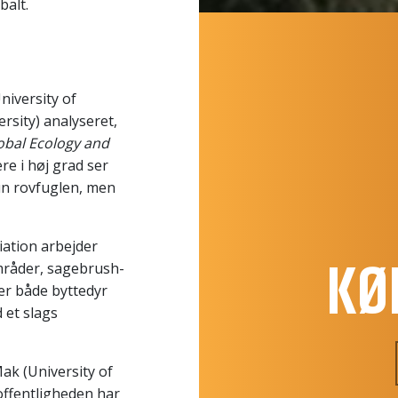
balt.
iversity of
rsity) analyseret,
obal Ecology and
re i høj grad ser
un rovfuglen, men
ation arbejder
KØ
mråder, sagebrush-
er både byttedyr
 et slags
ak (University of
offentligheden har