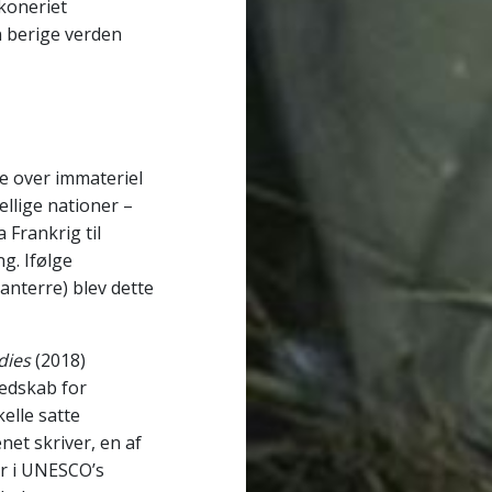
lkoneriet
n berige verden
te over immateriel
ellige nationer –
 Frankrig til
g. Ifølge
anterre) blev dette
dies
(2018)
redskab for
kelle satte
net skriver, en af
r i UNESCO’s