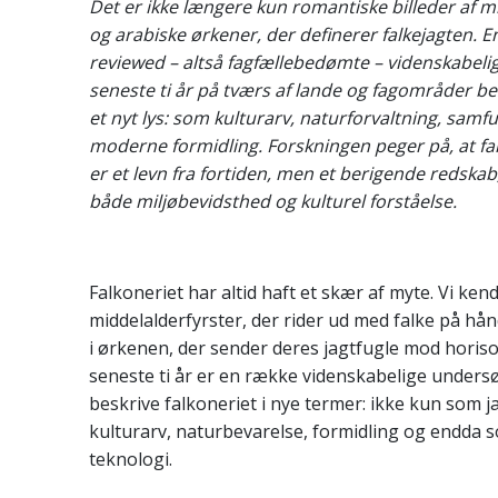
Det er ikke længere kun romantiske billeder af m
og arabiske ørkener, der definerer falkejagten. 
reviewed – altså fagfællebedømte – videnskabelige
seneste ti år på tværs af lande og fagområder bes
et nyt lys: som kulturarv, naturforvaltning, samf
moderne formidling. Forskningen peger på, at fal
er et levn fra fortiden, men et berigende redskab
både miljøbevidsthed og kulturel forståelse.
Falkoneriet har altid haft et skær af myte. Vi kend
middelalderfyrster, der rider ud med falke på hån
i ørkenen, der sender deres jagtfugle mod horis
seneste ti år er en række videnskabelige unders
beskrive falkoneriet i nye termer: ikke kun som 
kulturarv, naturbevarelse, formidling og endda
teknologi.