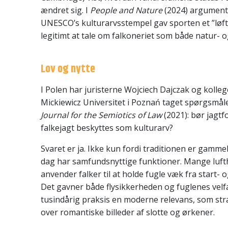
ændret sig. I
People and Nature
(2024) argumente
UNESCO’s kulturarvsstempel gav sporten et ”løft
legitimt at tale om falkoneriet som både natur- o
Lov og nytte
I Polen har juristerne Wojciech Dajczak og kolle
Mickiewicz Universitet i Poznań taget spørgsmåle
Journal for the Semiotics of Law
(2021): bør jagt
falkejagt beskyttes som kulturarv?
Svaret er ja. Ikke kun fordi traditionen er gammel
dag har samfundsnyttige funktioner. Mange luft
anvender falker til at holde fugle væk fra start- 
Det gavner både flysikkerheden og fuglenes vel
tusindårig praksis en moderne relevans, som str
over romantiske billeder af slotte og ørkener.