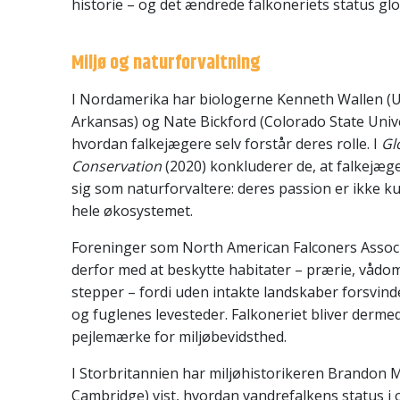
historie – og det ændrede falkoneriets status glo
Miljø og naturforvaltning
I Nordamerika har biologerne Kenneth Wallen (Un
Arkansas) og Nate Bickford (Colorado State Unive
hvordan falkejægere selv forstår deres rolle. I
Gl
Conservation
(2020) konkluderer de, at falkejæge
sig som naturforvaltere: deres passion er ikke k
hele økosystemet.
Foreninger som North American Falconers Associ
derfor med at beskytte habitater – prærie, vådo
stepper – fordi uden intakte landskaber forsvind
og fuglenes levesteder. Falkoneriet bliver dermed
pejlemærke for miljøbevidsthed.
I Storbritannien har miljøhistorikeren Brandon M
Cambridge) vist, hvordan vandrefalkens status i 