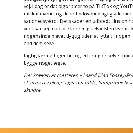
vej. I dag er det algoritmerne på
TikTok
og
YouT
mellemmænd, og de er bedøvende ligeglade med
sandhedsværdi. Det skaber en udbredt illusion h
»det kan jeg da bare lære mig selv«. Men hvem i 
nogensinde blevet dygtig uden at lytte til nogen,
end dem selv?
Rigtig læring tager tid, og erfaring er selve fund
bygge noget ægte.
Det kræver, at mesteren – i sand Dian Fossey-ån
skærmen væk og tager det fulde, kompromisløse
skuldre.