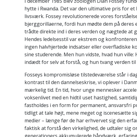
I december 1985 blev zoologen
Dian Fossey
funde
hytte i
Rwanda
. Det var den ultimative pris for 
livsværk. Fossey revolutionerede vores forståelse
bjerggorillaerne, fordi hun mødte dem på deres
trådte direkte ind i deres verden og nægtede at
Hendes ledelsesstil var ekstrem og konfronteren
ingen halvhjertede indsatser eller overfladiske 
sine studerende. Men hun vidste, hvad hun vill
indædt for selv at forstå, og hun tvang verden ti
Fosseys kompromisløse tilstedeværelse står i d
kontrast til den dannelseskrise, vi oplever i Danma
mærkelig tid. En tid, hvor unge mennesker acceler
voksenlivet med en hidtil uset hastighed, samtidi
fastholdes i en form for permanent, ansvarsfri p
tidligt at tale højt, mene meget og iscenesætte si
medier – længe før de har erhvervet sig den erfari
faktisk at forstå den virkelighed, de udtaler sig 
generationers akkumulerede håndværk, erfarin