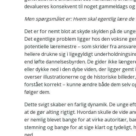
devalueres konsekvent til noget gammeldags og 
Men spørgsmålet er: Hvem skal egentlig lære de
Det er for nemt blot at skyde skylden på de unges
Det egentlige problem ligger hos den voksne ge
potentielle læremestre – som skrider fra ansvaret
hellere drukne sig i ligegyldigt underholdnings
end løfte dannelsesbyrden. De gider ikke længer
eller dykke ned i den dybe viden, der ligger gemt i
overser illustrationerne og de historiske billeder
forstået korrekt – kunne ændre både dem selv o
følger dem.
Dette svigt skaber en farlig dynamik. De unge eft
at de gør alting rigtigt. Hvordan skulle de vide
er nemlig blevet bange for at virke autoritær, ba
stemning og bange for at sige klart og tydeligt, 
ned.