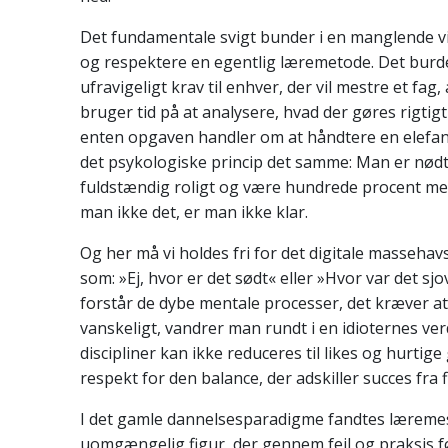
Det fundamentale svigt bunder i en manglende vilj
og respektere en egentlig læremetode. Det burd
ufravigeligt krav til enhver, der vil mestre et f
bruger tid på at analysere, hvad der gøres rigtig
enten opgaven handler om at håndtere en elefant
det psykologiske princip det samme: Man er nødt t
fuldstændig roligt og være hundrede procent ment
man ikke det, er man ikke klar.
Og her må vi holdes fri for det digitale massehavs
som: »Ej, hvor er det sødt« eller »Hvor var det sjo
forstår de dybe mentale processer, det kræver a
vanskeligt, vandrer man rundt i en idioternes ve
discipliner kan ikke reduceres til likes og hurtige
respekt for den balance, der adskiller succes fra f
I det gamle dannelsesparadigme fandtes læreme
uomgængelig figur, der gennem fejl og praksis f