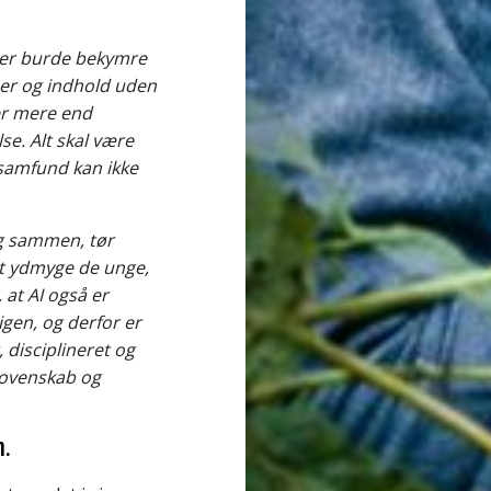
, der burde bekymre
ner og indhold uden
er mere end
se. Alt skal være
 samfund kan ikke
g sammen, tør
 at ydmyge de unge,
 at AI også er
igen, og derfor er
 disciplineret og
 dovenskab og
n.