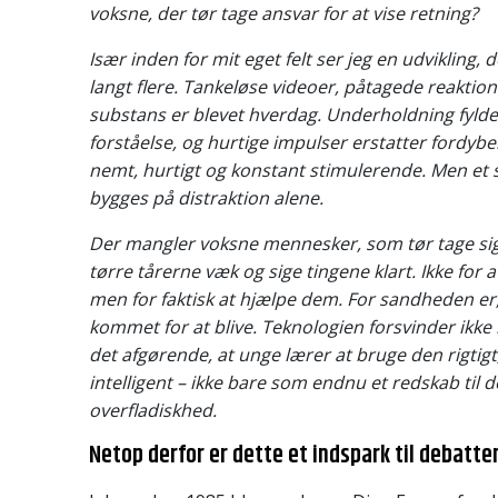
voksne, der tør tage ansvar for at vise retning?
Især inden for mit eget felt ser jeg en udvikling
langt flere. Tankeløse videoer, påtagede reaktio
substans er blevet hverdag. Underholdning fyld
forståelse, og hurtige impulser erstatter fordybel
nemt, hurtigt og konstant stimulerende. Men et
bygges på distraktion alene.
Der mangler voksne mennesker, som tør tage si
tørre tårerne væk og sige tingene klart. Ikke for
men for faktisk at hjælpe dem. For sandheden er,
kommet for at blive. Teknologien forsvinder ikke 
det afgørende, at unge lærer at bruge den rigtigt,
intelligent – ikke bare som endnu et redskab til
overfladiskhed.
Netop derfor er dette et indspark til debatte