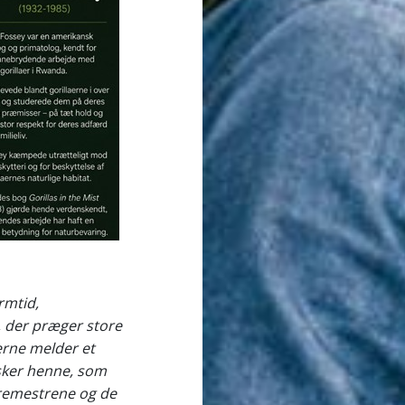
rmtid,
 der præger store
serne melder et
esker henne, som
læremestrene og de