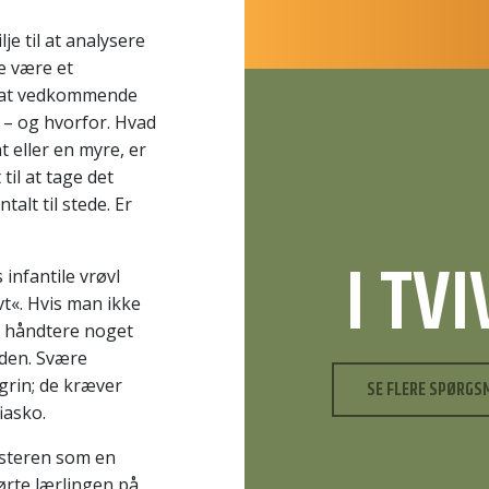
e til at analysere
e være et
ag, at vedkommende
t – og hvorfor. Hvad
 eller en myre, er
il at tage det
alt til stede. Er
I TV
 infantile vrøvl
vt«. Hvis man ikke
t håndtere noget
rden. Svære
 grin; de kræver
SE FLERE SPØRGS
iasko.
steren som en
ørte lærlingen på