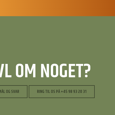
IVL OM NOGET?
MÅL OG SVAR
RING TIL OS PÅ +45 98 93 20 31