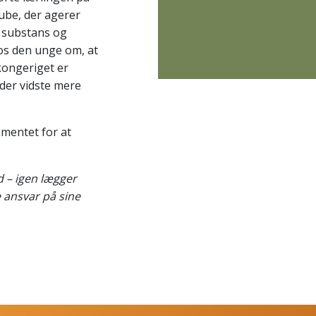
ube
, der agerer
 substans og
os den unge om, at
kongeriget er
 der vidste mere
amentet for at
d – igen lægger
 ansvar på sine