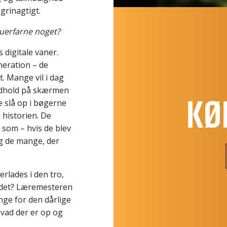
grinagtigt.
 uerfarne noget?
 digitale vaner.
neration – de
. Mange vil i dag
indhold på skærmen
KØ
e slå op i bøgerne
 historien. De
, som – hvis de blev
g de mange, der
erlades i den tro,
 andet? Læremesteren
nge for den dårlige
hvad der er op og