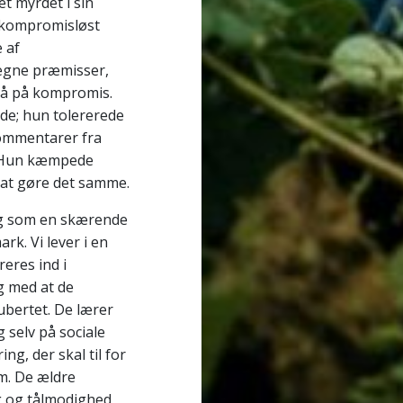
t myrdet i sin
et kompromisløst
 af
 egne præmisser,
 gå på kompromis.
de; hun tolererede
kommentarer fra
e: Hun kæmpede
l at gøre det samme.
ag som en skærende
rk. Vi lever i en
eres ind i
g med at de
ubertet. De lærer
g selv på sociale
ng, der skal til for
om. De ældre
g og tålmodighed