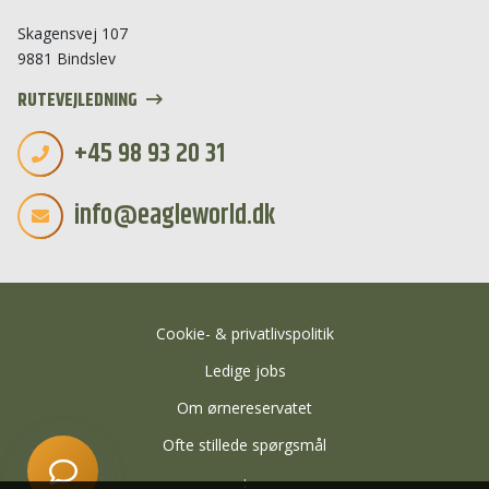
Skagensvej 107
Start en ny samtale
9881 Bindslev
Har du et spørgsmål? Start en ny samtale
RUTEVEJLEDNING
Åbningstider
+45 98 93 20 31
Kontaktinformation
info@eagleworld.dk
Billetkøb
Priser
Særlige åbningstider
Adresse
Cookie- & privatlivspolitik
Ledige jobs
Om ørnereservatet
Ofte stillede spørgsmål
: