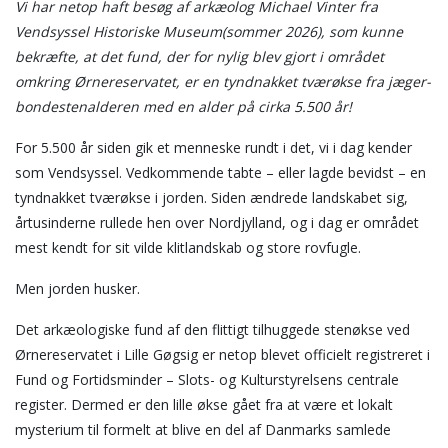
Vi har netop haft besøg af arkæolog Michael Vinter fra
Vendsyssel Historiske Museum(sommer 2026), som kunne
bekræfte, at det fund, der for nylig blev gjort i området
omkring Ørnereservatet, er en tyndnakket tværøkse fra jæger-
bondestenalderen med en alder på cirka 5.500 år!
For 5.500 år siden gik et menneske rundt i det, vi i dag kender
som Vendsyssel. Vedkommende tabte – eller lagde bevidst – en
tyndnakket tværøkse i jorden. Siden ændrede landskabet sig,
årtusinderne rullede hen over Nordjylland, og i dag er området
mest kendt for sit vilde klitlandskab og store rovfugle.
Men jorden husker.
Det arkæologiske fund af den flittigt tilhuggede stenøkse ved
Ørnereservatet i Lille Gøgsig er netop blevet officielt registreret i
Fund og Fortidsminder – Slots- og Kulturstyrelsens centrale
register. Dermed er den lille økse gået fra at være et lokalt
mysterium til formelt at blive en del af Danmarks samlede