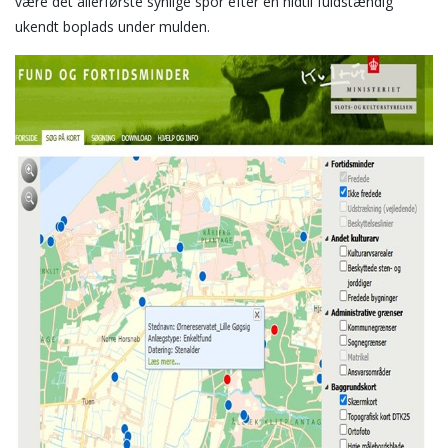
være det allerførste synlige spor efter en hidtil fuldstændig
ukendt boplads under mulden.