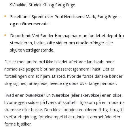
Slåbakke, Studeli Klit og Sørig Enge.
Enkeltfund: Spredt over Poul Henriksens Mark, Sørig Enge –
og nu Ørnereservatet.
Depotfund: Ved Sønder Horsnap har man fundet et depot fra
stenalderen, hvilket ofte vidner om rituelle ofringer eller
skjulte værdigenstande.
Det er med andre ord ikke billedet af et øde landskab, hvor
nomadiske jægere blot har passeret igennem i hast. Det er
fortællingen om et hjem. Et sted, hvor de første danske bønder
slog sig ned, arbejdede, levede og døde over lange perioder.
Hvad er en tværøkse? En tværøkse (eller skævøkse) er en økse,
hvor æggen sidder på tværs af skaftet – ligesom på en moderne
skarøkse eller hakke. Den blev i bondestenalderen flittigt brugt til
træforarbejdning, for eksempel til at udhule stammebåde eller
forme bjælker.