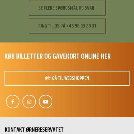
SE FLERE SPØRGSMÅL OG SVAR
RING TIL OS PÅ +45 98 93 20 31
KØB BILLETTER OG GAVEKORT ONLINE HER
GÅ TIL WEBSHOPPEN
S
Hej 👋
KONTAKT ØRNERESERVATET
Hvordan kan vi hjælpe?