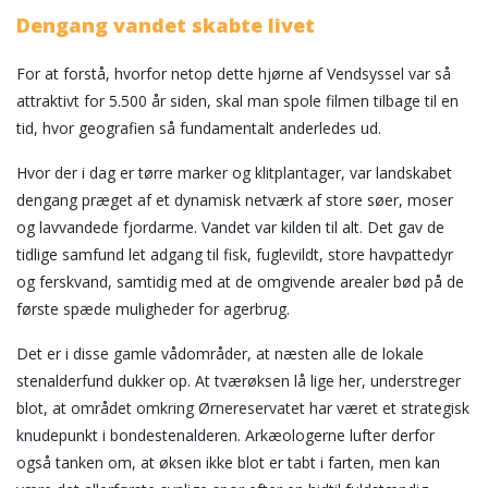
Dengang vandet skabte livet
For at forstå, hvorfor netop dette hjørne af Vendsyssel var så
attraktivt for 5.500 år siden, skal man spole filmen tilbage til en
tid, hvor geografien så fundamentalt anderledes ud.
Hvor der i dag er tørre marker og klitplantager, var landskabet
dengang præget af et dynamisk netværk af store søer, moser
og lavvandede fjordarme. Vandet var kilden til alt. Det gav de
tidlige samfund let adgang til fisk, fuglevildt, store havpattedyr
og ferskvand, samtidig med at de omgivende arealer bød på de
første spæde muligheder for agerbrug.
Det er i disse gamle vådområder, at næsten alle de lokale
stenalderfund dukker op. At tværøksen lå lige her, understreger
blot, at området omkring Ørnereservatet har været et strategisk
knudepunkt i bondestenalderen. Arkæologerne lufter derfor
også tanken om, at øksen ikke blot er tabt i farten, men kan