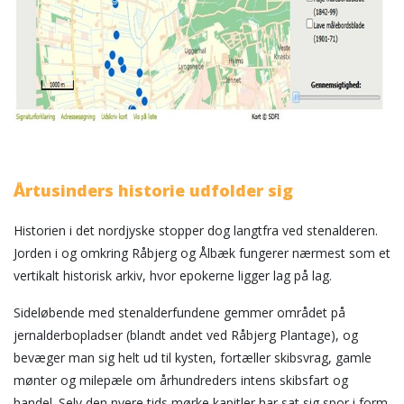
Årtusinders historie udfolder sig
Historien i det nordjyske stopper dog langtfra ved stenalderen.
Jorden i og omkring Råbjerg og Ålbæk fungerer nærmest som et
vertikalt historisk arkiv, hvor epokerne ligger lag på lag.
Sideløbende med stenalderfundene gemmer området på
jernalderbopladser (blandt andet ved Råbjerg Plantage), og
bevæger man sig helt ud til kysten, fortæller skibsvrag, gamle
mønter og milepæle om århundreders intens skibsfart og
handel. Selv den nyere tids mørke kapitler har sat sig spor i form